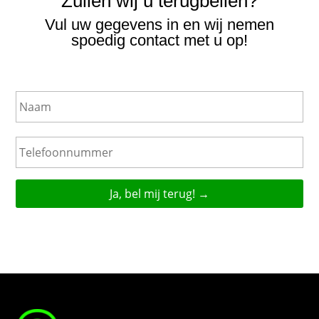
Zullen wij u terugbellen?
Vul uw gegevens in en wij nemen
spoedig contact met u op!
N
a
a
m
T
e
l
e
f
o
o
n
n
u
m
m
e