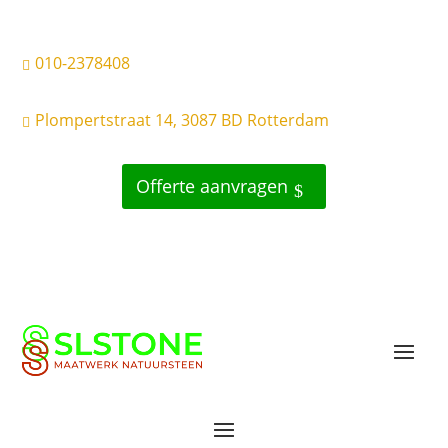
010-2378408

Plompertstraat 14, 3087 BD Rotterdam

Offerte aanvragen