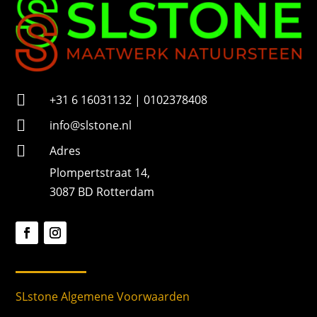
r

+31 6 16031132 | 0102378408

info@slstone.nl

Adres
Plompertstraat 14,
3087 BD Rotterdam
SLstone Algemene Voorwaarden