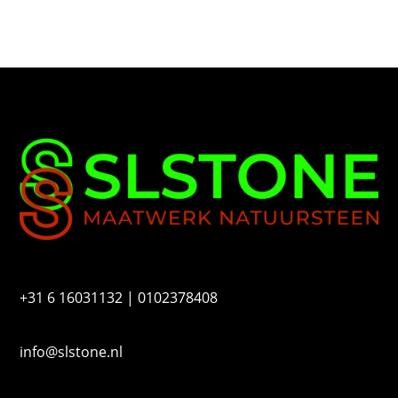
n
u
m
m
e
r
+31 6 16031132 | 0102378408
info@slstone.nl