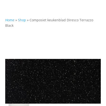
Home
»
Shop
»
Composiet keukenblad Diresco Terrazzo
Black