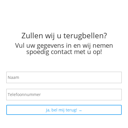
Zullen wij u terugbellen?
Vul uw gegevens in en wij nemen
spoedig contact met u op!
N
a
a
m
T
e
l
e
f
o
o
n