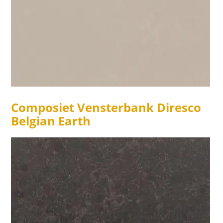
Composiet Vensterbank Diresco
Belgian Earth