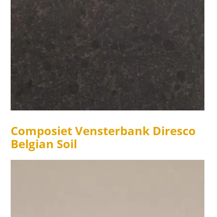
Composiet Vensterbank Diresco
Belgian Soil