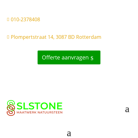
010-2378408

Plompertstraat 14, 3087 BD Rotterdam

Offerte aanvragen