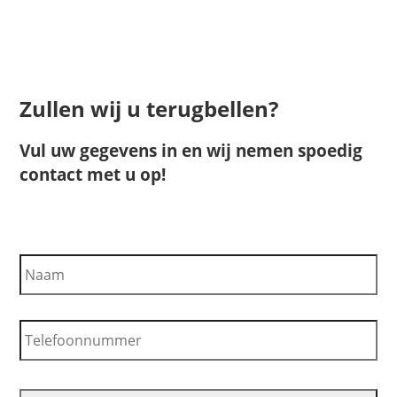
Zullen wij u terugbellen?
Vul uw gegevens in en wij nemen spoedig
contact met u op!
N
a
a
m
T
e
l
e
f