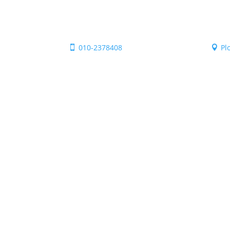
010-2378408
Pl

