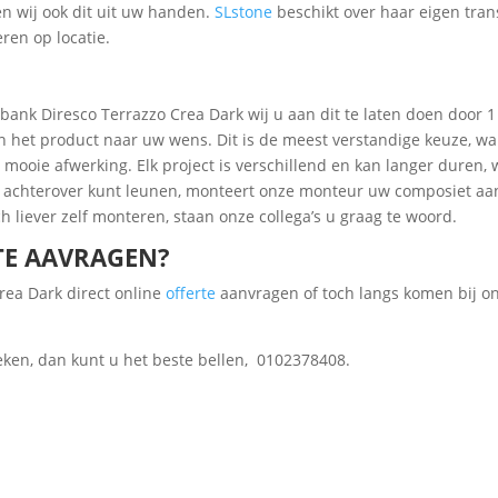
en wij ook dit uit uw handen.
SLstone
beschikt over haar eigen tr
ren op locatie.
ank Diresco Terrazzo Crea Dark wij u aan dit te laten doen door 
n het product naar uw wens. Dit is de meest verstandige keuze, wa
mooie afwerking. Elk project is verschillend en kan langer duren, 
ig achterover kunt leunen, monteert onze monteur uw composiet a
ch liever zelf monteren, staan onze collega’s u graag te woord.
TE AAVRAGEN?
rea Dark direct online
offerte
aanvragen of toch langs komen bij o
eken, dan kunt u het beste bellen, 0102378408.