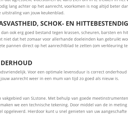
dig lang achter op het aanrecht, voorkomen is nog altijd beter dan 
 uitstraling van jouw keukenblad.
ASVASTHEID, SCHOK- EN HITTEBESTENDI
s dan ook erg goed bestand tegen krassen, scheuren, barsten en hi
t niet dat het zomaar voor allerhande doeleinden kan gebruikt wor
hete pannen direct op het aanrechtblad te zetten (om verkleuring t
ONDERHOUD
svriendelijk. Voor een optimale levensduur is correct onderhoud
t jouw aanrecht weer in een mum van tijd zo goed als nieuw is.
een vakgebied van SLstone. Met behulp van goede meetinstrumente
ig maken we een technische tekening. Door middel van de in meting
el opgeleverd. Hierdoor kunt u snel genieten van uw aangeschafte