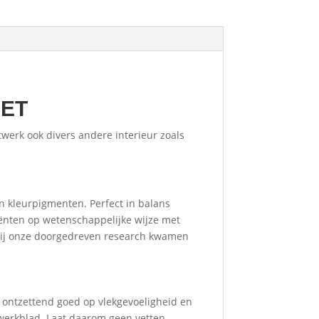
IET
werk ook divers andere interieur zoals
n kleurpigmenten. Perfect in balans
ënten op wetenschappelijke wijze met
zij onze doorgedreven research kwamen
k ontzettend goed op vlekgevoeligheid en
 werkblad. Laat daarom geen vetten,