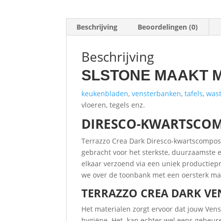
Beschrijving
Beoordelingen (0)
Beschrijving
SLSTONE MAAKT 
keukenbladen
,
vensterbanken
,
tafels
,
wast
vloeren, tegels enz.
DIRESCO-KWARTSCOM
Terrazzo Crea Dark Diresco-kwartscomposi
gebracht voor het sterkste, duurzaamste
elkaar verzoend via een uniek productiep
we over de toonbank met een oersterk mat
TERRAZZO CREA DARK VE
Het materialen zorgt ervoor dat jouw Ven
hygiëne. Het kan echter wel eens gebeuren