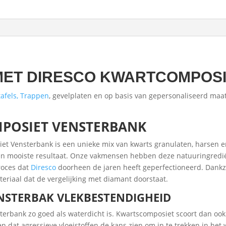
MET DIRESCO KWARTCOMPOS
afels, Trappen
, gevelplaten en op basis van gepersonaliseerd maat
POSIET VENSTERBANK
et Vensterbank is een unieke mix van kwarts granulaten, harsen e
 en mooiste resultaat. Onze vakmensen hebben deze natuuringredi
roces dat
Diresco
doorheen de jaren heeft geperfectioneerd. Dank
eriaal dat de vergelijking met diamant doorstaat.
NSTERBAK VLEKBESTENDIGHEID
sterbank zo goed als waterdicht is. Kwartscomposiet scoort dan oo
 dat agressieve vloeistoffen de kans zien om in te trekken in het