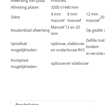
Afwerking van plaat
Polished
Afmeting platen
3200 x1440 mm
4 mm
8 mm
12 mm
Dikte
20
massief
massief
massief
Massief 12 en 20
Keukenblad afwerking
Op gedikt 
mm
Zelfde mat
Spoelbak
opbouw, vlakbouw
bodem
mogelijkheden
en onderbouw RVS
in-verste
Kookplaat
opbouw en vlakbouw
mogelijkheden
Beschrijving