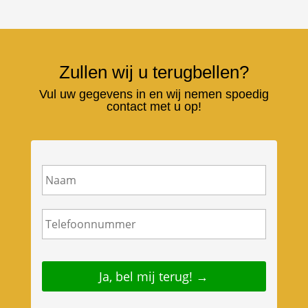
Zullen wij u terugbellen?
Vul uw gegevens in en wij nemen spoedig
contact met u op!
N
a
a
m
T
e
l
e
f
o
o
n