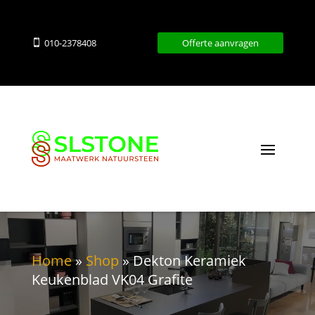
010-2378408
Offerte aanvragen

Home
»
Shop
»
Dekton Keramiek
Keukenblad VK04 Grafite