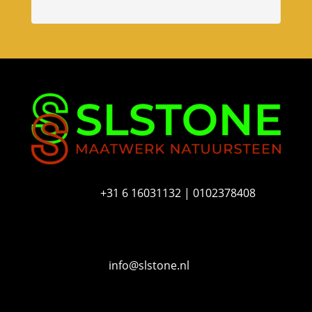
n
u
m
m
e
r
+31 6 16031132 | 0102378408
info@slstone.nl