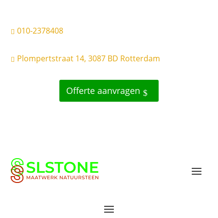
010-2378408

Plompertstraat 14, 3087 BD Rotterdam

Offerte aanvragen