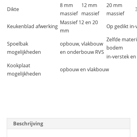
8 mm
12 mm
20 mm
Dikte
massief
massief
massief
Massief 12 en 20
Keukenblad afwerking
Op gedikt in-
mm
Zelfde mater
Spoelbak
opbouw, vlakbouw
bodem
mogelijkheden
en onderbouw RVS
in-verstek e
Kookplaat
opbouw en vlakbouw
mogelijkheden
Beschrijving