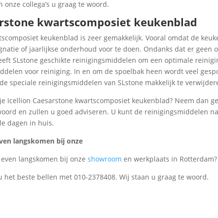
an onze collega’s u graag te woord.
arstone kwartscomposiet keukenblad
tscomposiet keukenblad is zeer gemakkelijk. Vooral omdat de keu
gnatie of jaarlijkse onderhoud voor te doen. Ondanks dat er geen 
eeft SLstone geschikte reinigingsmiddelen om een optimale reinigi
iddelen voor reiniging. In en om de spoelbak heen wordt veel gesp
 de speciale reinigingsmiddelen van SLstone makkelijk te verwijder
 je Icellion Caesarstone kwartscomposiet keukenblad? Neem dan ger
 woord en zullen u goed adviseren. U kunt de reinigingsmiddelen nat
le dagen in huis.
 even langskomen bij onze
h even langskomen bij onze
showroom
en werkplaats in Rotterdam?
 u het beste bellen met 010-2378408. Wij staan u graag te woord.