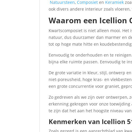
Natuursteen
,
Composiet
en
Keramiek
zoa
ook divers andere interieur zoals vloeren, 
Waarom een Icellion
Kwartscomposiet is niet alleen mooi. Het 
natuur, dus duurzamer dan marmer en de 
tot op hoge mate hitte en koudebestendig.
Eenvoudig te onderhouden en te reinigen.
bijna elke ruimte passen. Eenvoudig te ins
De grote variatie in kleur, stijl, ontwerp
niet-poreusheid, hoge kras- en vlekbeste
een grote concurrentie voor graniet, ge
Zo gedreven als we zijn over ontwerpen, z
erkenning gekregen voor onze toewijding a
te zijn dat het aan het hoogste niveau va
Kenmerken van Icellion 
Zoals gezegd is een aanrechtblad van kwa