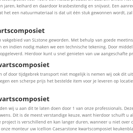
 jaren, keihard en daardoor krasbestendig en snijvast. Een aanrec
dat het een natuurmateriaal is dat uit één stuk gewonnen wordt, zal
artscomposiet
een vakgebied van SLstone geworden. Met behulp van goede meeti
en en indien nodig maken we een technische tekening. Door middel
 opgeleverd. Hierdoor kunt u snel genieten van uw aangeschafte p
kwartscomposiet
n of door tijdgebrek transport niet mogelijk is nemen wij ook dit u
en een scherpe prijs het bestelde item voor je leveren op locatie
wartscomposiet
en wij u aan dit te laten doen door 1 van onze professionals. De
wens. Dit is de meest verstandige keuze, want hierdoor schuift u 
 project is verschillend en kan langer duren, wanneer u niet over 
t onze monteur uw Icellion Caesarstone kwartscomposiet keukenbl