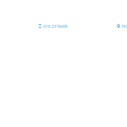
010-2378408
Pl

