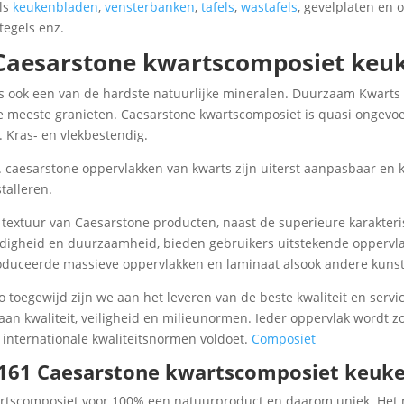
ls
keukenbladen
,
vensterbanken
,
tafels
,
wastafels
, gevelplaten en
tegels enz.
 Caesarstone kwartscomposiet ke
is ook een van de hardste natuurlijke mineralen. Duurzaam Kwarts 
meeste granieten. Caesarstone kwartscomposiet is quasi ongevoel
 Kras- en vlekbestendig.
 caesarstone oppervlakken van kwarts zijn uiterst aanpasbaar en
talleren.
 en textuur van Caesarstone producten, naast de superieure karakter
ndigheid en duurzaamheid, bieden gebruikers uitstekende oppervla
produceerde massieve oppervlakken en laminaat alsook andere kuns
o toegewijd zijn we aan het leveren van de beste kwaliteit en serv
an kwaliteit, veiligheid en milieunormen. Ieder oppervlak wordt z
n internationale kwaliteitsnormen voldoet.
Composiet
5161 Caesarstone kwartscomposiet keu
rtscomposiet voor 100% een natuurproduct en daarom uniek. Het ma