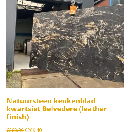
Natuursteen keukenblad
kwartsiet Belvedere (leather
finish)
Oorspronkelijke
Huidige
€
363,00
€
269,40