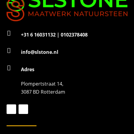

+31 6 16031132 | 0102378408

info@slstone.nl

Adres
Plompertstraat 14,
3087 BD Rotterdam