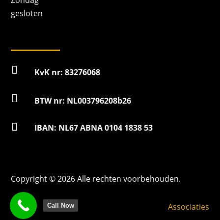
Zondag
gesloten

KvK nr: 83276068

BTW nr: NL003796208b26

IBAN: NL67 ABNA 0104 1838 53
Copyright © 2026 Alle rechten voorbehouden.
Associaties
Call Now