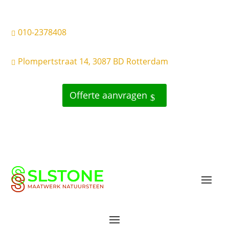
010-2378408

Plompertstraat 14, 3087 BD Rotterdam

Offerte aanvragen