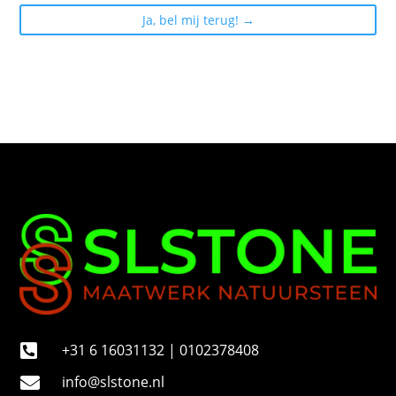
f
o
o
n
n
u
m
m
e
r
+31 6 16031132 | 0102378408

info@slstone.nl
