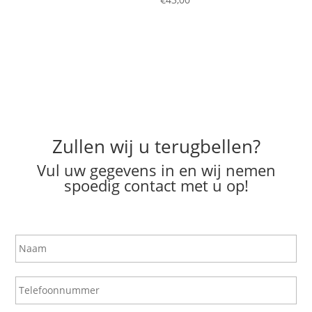
Zullen wij u terugbellen?
Vul uw gegevens in en wij nemen
spoedig contact met u op!
N
a
a
m
T
e
l
e