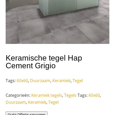
Keramische tegel Hap
Cement Grigio
Tags:
60x60
,
Duurzaam
,
Keramiek
,
Tegel
Categorieën:
Keramiek tegels
,
Tegels
Tags:
60x60
,
Duurzaam
,
Keramiek
,
Tegel
Gratis Offerte aanvragen