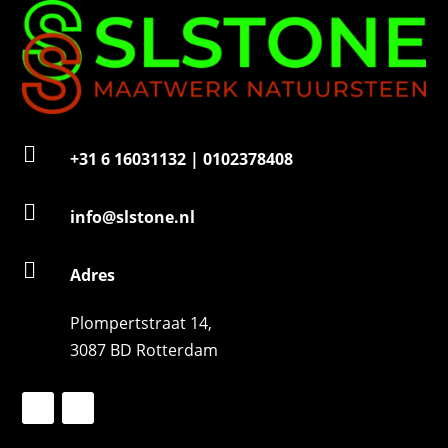

+31 6 16031132 | 0102378408

info@slstone.nl

Adres
Plompertstraat 14,
3087 BD Rotterdam