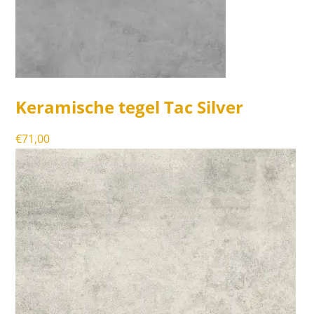
Keramische tegel Tac Silver
€
71,00