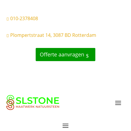
010-2378408

Plompertstraat 14, 3087 BD Rotterdam

Offerte aanvragen