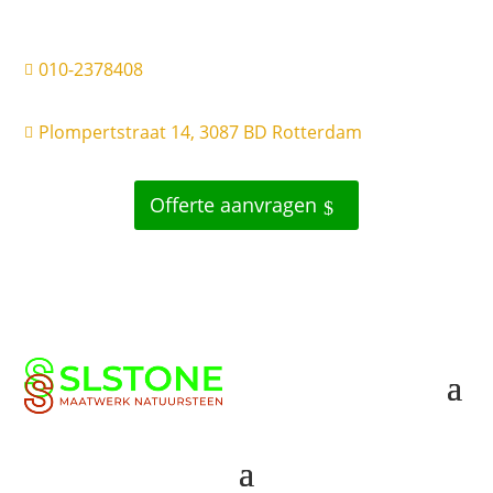
010-2378408

Plompertstraat 14, 3087 BD Rotterdam

Offerte aanvragen