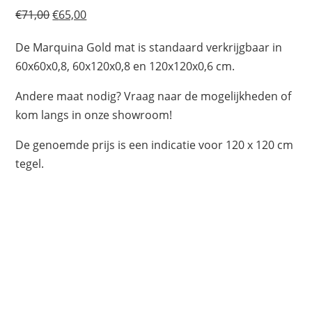
Oorspronkelijke
Huidige
€
71,00
€
65,00
prijs
prijs
De Marquina Gold mat is standaard verkrijgbaar in
was:
is:
60x60x0,8, 60x120x0,8 en 120x120x0,6 cm.
€71,00.
€65,00.
Andere maat nodig? Vraag naar de mogelijkheden of
kom langs in onze showroom!
De genoemde prijs is een indicatie voor 120 x 120 cm
tegel.