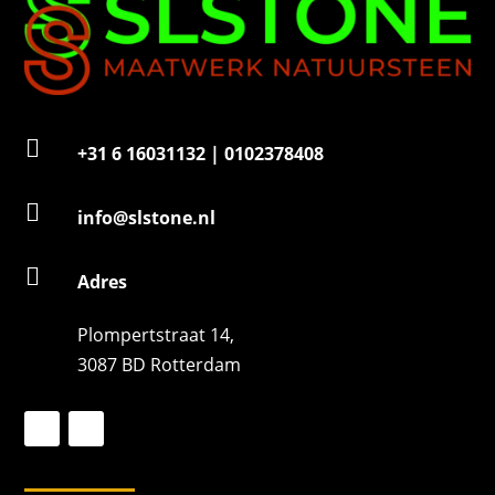

+31 6 16031132 | 0102378408

info@slstone.nl

Adres
Plompertstraat 14,
3087 BD Rotterdam