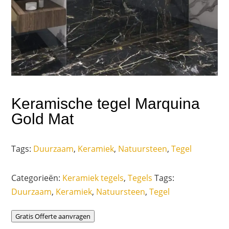
Keramische tegel Marquina
Gold Mat
Tags:
Duurzaam
,
Keramiek
,
Natuursteen
,
Tegel
Categorieën:
Keramiek tegels
,
Tegels
Tags:
Duurzaam
,
Keramiek
,
Natuursteen
,
Tegel
Gratis Offerte aanvragen