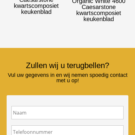
Organic White 4600
kwartscomposiet
Caesarstone
keukenblad
kwartscomposiet
keukenblad
Zullen wij u terugbellen?
Vul uw gegevens in en wij nemen spoedig contact
met u op!
N
a
a
m
T
e