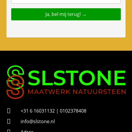
l
e
f
o
o
n
n
u
m
m
e
r

+31 6 16031132 | 0102378408

info@slstone.nl
Adres