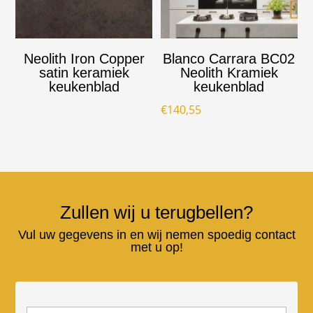
Neolith Iron Copper
Blanco Carrara BC02
satin keramiek
Neolith Kramiek
keukenblad
keukenblad
€
140,55
Zullen wij u terugbellen?
Vul uw gegevens in en wij nemen spoedig contact
met u op!
N