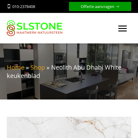
010-2378408
Offerte aanvragen

Home
»
Shop
»
Neolith Abu Dhabi White
keukenblad