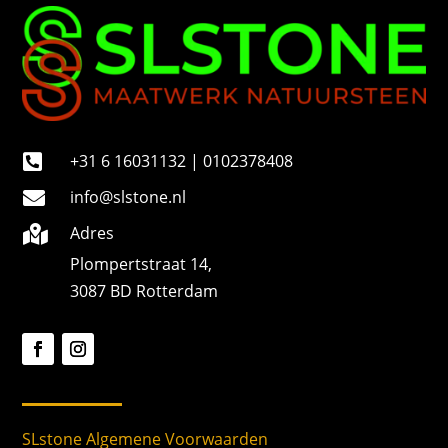
e
r
+31 6 16031132 | 0102378408

info@slstone.nl

Adres

Plompertstraat 14,
3087 BD Rotterdam
SLstone Algemene Voorwaarden