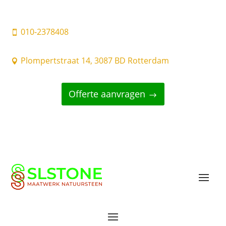
010-2378408

Plompertstraat 14, 3087 BD Rotterdam

Offerte aanvragen