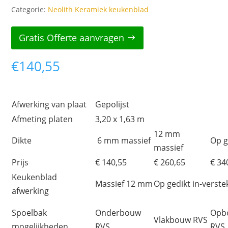
Categorie:
Neolith Keramiek keukenblad
Gratis Offerte aanvragen
€
140,55
Afwerking van plaat
Gepolijst
Afmeting platen
3,20 x 1,63 m
12 mm
Dikte
6 mm massief
Op g
massief
Prijs
€ 140,55
€ 260,65
€ 34
Keukenblad
Massief 12 mm
Op gedikt in-verste
afwerking
Spoelbak
Onderbouw
Opb
Vlakbouw RVS
mogelijkheden
RVS
RVS