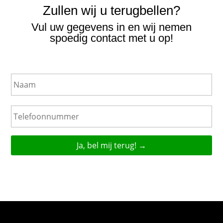
Zullen wij u terugbellen?
Vul uw gegevens in en wij nemen
spoedig contact met u op!
N
a
a
m
T
e
l
e
f
o
o
n
n
u
m
m