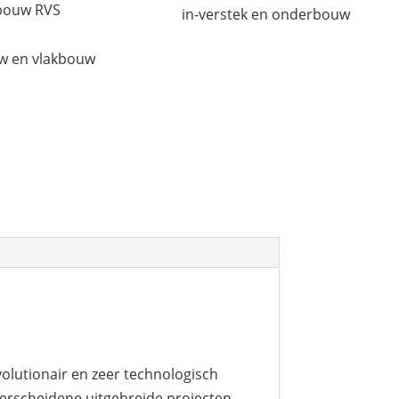
bouw RVS
in-verstek en onderbouw
w en vlakbouw
olutionair en zeer technologisch
erscheidene uitgebreide projecten .