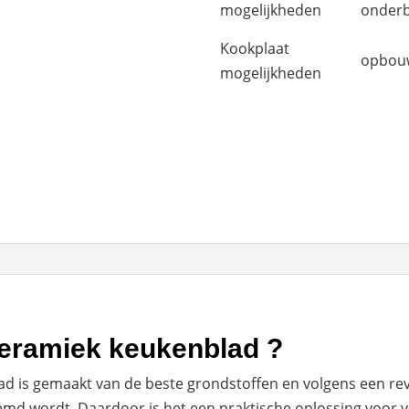
mogelijkheden
onder
Kookplaat
opbou
mogelijkheden
keramiek keukenblad ?
d is gemaakt van de beste grondstoffen en volgens een rev
md wordt. Daardoor is het een praktische oplossing voor v