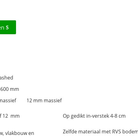
en
ashed
1600 mm
assief
12 mm massief
ef 12 mm
Op gedikt in-verstek 4-8 cm
Zelfde materiaal met RVS bode
, vlakbouw en