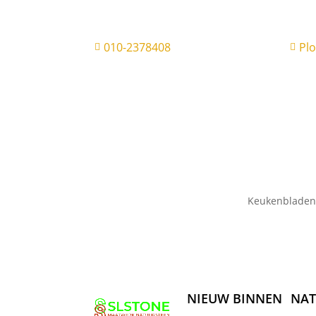
010-2378408
Pl


Keukenbladen
NIEUW BINNEN
NAT