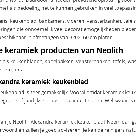
 met als bedoeling het te kunnen gebruiken in veel toepassi
kens, keukenblad, badkamers, vloeren, vensterbanken, tafe
akeringen die onnoemelijk veel decoratiemogelijkheden bied
beschikbaar in afmetingen van 320×160 cm platen.
se keramiek producten van Neolith
als keukenbladen, spoelbakken, vensterbanken, tafels, was
rieur, enz.
xandra keramiek keukenblad
eukenblad is zeer gemakkelijk. Vooral omdat keramiek keu
egnatie of jaarlijkse onderhoud voor te doen. Weliswaar is
 van je Neolith Alexandra keramiek keukenblad? Neem dan ger
e woord en zullen je goed adviseren. Je kan de reinigers natu