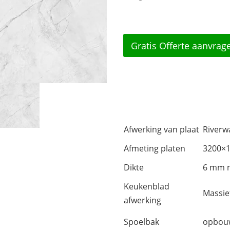
Gratis Offerte aanvrag
Afwerking van plaat
Riverw
Afmeting platen
3200×
Dikte
6 mm m
Keukenblad
Massi
afwerking
Spoelbak
opbouw