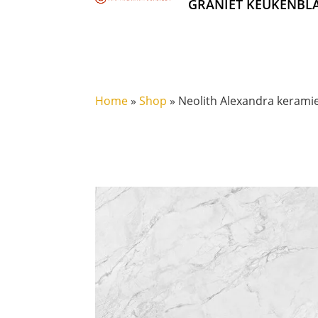
GRANIET KEUKENBL
Home
»
Shop
»
Neolith Alexandra kerami