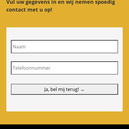
Vul uw gegevens in en wij nemen spoedig
contact met u op!
N
a
a
m
T
e
l
e
f
o
o
n
n
u
m
m