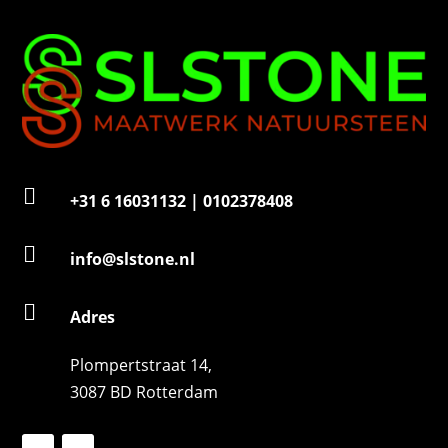
e
r

+31 6 16031132 | 0102378408

info@slstone.nl

Adres
Plompertstraat 14,
3087 BD Rotterdam