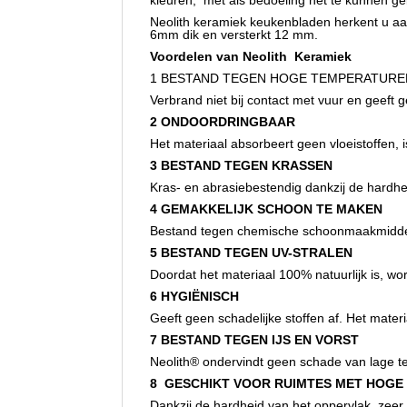
kleuren, met als bedoeling het te kunnen ge
Neolith keramiek keukenbladen herkent u a
6mm dik en versterkt 12 mm.
Voordelen van Neolith Keramiek
1 BESTAND TEGEN HOGE TEMPERATURE
Verbrand niet bij contact met vuur en geeft ge
2 ONDOORDRINGBAAR
Het materiaal absorbeert geen vloeistoffen, 
3 BESTAND TEGEN KRASSEN
Kras- en abrasiebestendig dankzij de hardhe
4 GEMAKKELIJK SCHOON TE MAKEN
Bestand tegen chemische schoonmaakmidde
5 BESTAND TEGEN UV-STRALEN
Doordat het materiaal 100% natuurlijk is, wo
6 HYGIËNISCH
Geeft geen schadelijke stoffen af. Het materi
7 BESTAND TEGEN IJS EN VORST
Neolith® ondervindt geen schade van lage t
8 GESCHIKT VOOR RUIMTES MET HOGE
Dankzij de hardheid van het oppervlak, zeer g