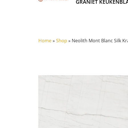
GRANIET KEUKENBL
Home
»
Shop
»
Neolith Mont Blanc Silk K