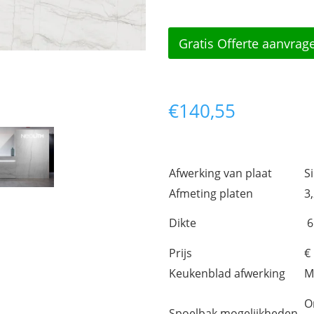
Gratis Offerte aanvrag
€
140,55
Afwerking van plaat
Si
Afmeting platen
3
Dikte
6
Prijs
€
Keukenblad afwerking
M
O
Spoelbak mogelijkheden