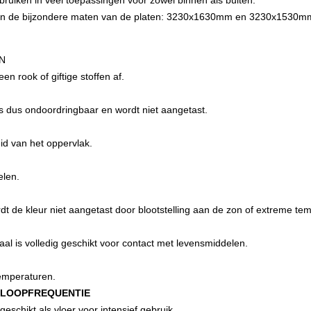
bruiken in veel toepassingen voor zowel binnen als buiten.
an de bijzondere maten van de platen: 3230x1630mm en 3230x1530mm. 
N
en rook of giftige stoffen af.
is dus ondoordringbaar en wordt niet aangetast.
id van het oppervlak.
len.
rdt de kleur niet aangetast door blootstelling aan de zon of extreme te
aal is volledig geschikt voor contact met levensmiddelen.
emperaturen.
 LOOPFREQUENTIE
eschikt als vloer voor intensief gebruik.