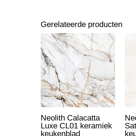
Gerelateerde producten
Neolith Calacatta
Neo
Luxe CL01 keramiek
Sat
keukenblad
ke