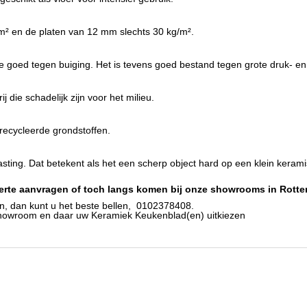
m² en de platen van 12 mm slechts 30 kg/m².
te goed tegen buiging. Het is tevens goed bestand tegen grote druk- en
 die schadelijk zijn voor het milieu.
erecycleerde grondstoffen.
sting. Dat betekent als het een scherp object hard op een klein kerami
ferte aanvragen
of toch langs komen bij onze showrooms in Rott
en, dan kunt u het beste bellen, 0102378408.
howroom en daar uw Keramiek Keukenblad(en) uitkiezen