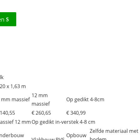
en
lk
,20 x 1,63 m
12 mm
 mm massief
Op gedikt 4-8cm
massief
 140,55
€ 260,65
€ 340,99
assief 12 mm
Op gedikt in-verstek 4-8 cm
Zelfde materiaal met
nderbouw
Opbouw
bodem
Vlakbouw RVS