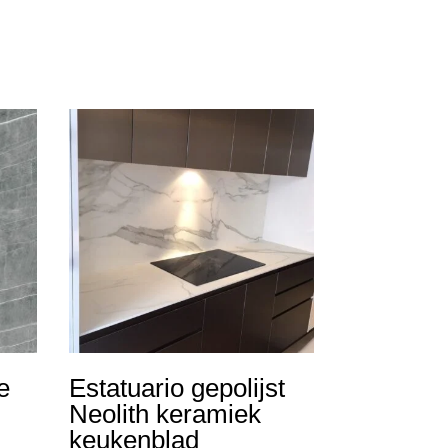
e
Estatuario gepolijst
Neolith keramiek
keukenblad