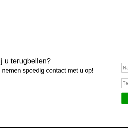
ij u terugbellen?
N
a
j nemen spoedig contact met u op!
a
T
m
e
l
e
f
o
o
n
n