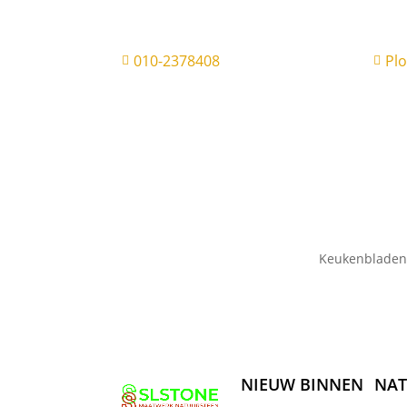
010-2378408
Pl


Keukenbladen
NIEUW BINNEN
NAT