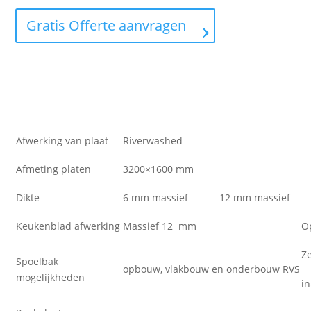
Gratis Offerte aanvragen
Afwerking van plaat
Riverwashed
Afmeting platen
3200×1600 mm
Dikte
6 mm massief
12 mm massief
Keukenblad afwerking
Massief 12 mm
O
Z
Spoelbak
opbouw, vlakbouw en onderbouw RVS
mogelijkheden
i