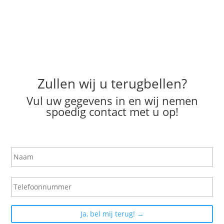
Zullen wij u terugbellen?
Vul uw gegevens in en wij nemen
spoedig contact met u op!
N
a
a
m
T
e
l
e
f
o