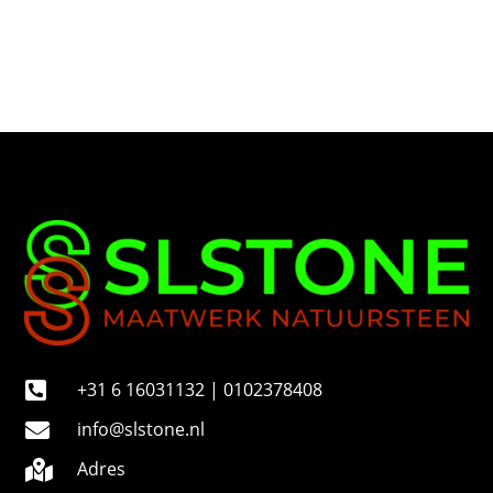
o
n
n
u
m
m
e
r
+31 6 16031132 | 0102378408

info@slstone.nl

Adres
