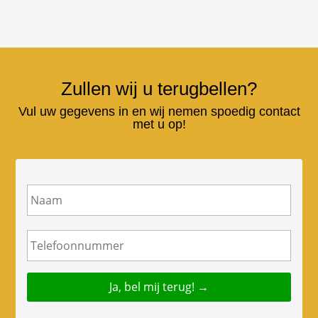
Zullen wij u terugbellen?
Vul uw gegevens in en wij nemen spoedig contact
met u op!
N
a
a
m
T
e
l
e
f
o
o