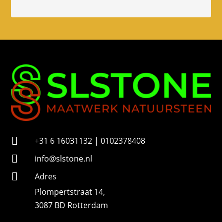
n
n
u
m
m
e
r

+31 6 16031132 | 0102378408

info@slstone.nl

Adres
Plompertstraat 14,
3087 BD Rotterdam