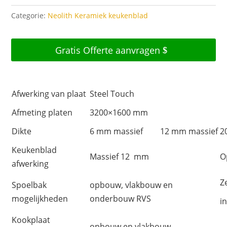
Categorie:
Neolith Keramiek keukenblad
Gratis Offerte aanvragen
Afwerking van plaat
Steel Touch
Afmeting platen
3200×1600 mm
Dikte
6 mm massief
12 mm massief
2
Keukenblad
Massief 12 mm
O
afwerking
Z
Spoelbak
opbouw, vlakbouw en
mogelijkheden
onderbouw RVS
i
Kookplaat
opbouw en vlakbouw