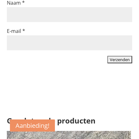
Naam
*
E-mail
*
Gerelateerde producten
Aanbieding!
Aanbieding!
Aanbieding!