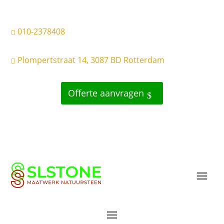
010-2378408

Plompertstraat 14, 3087 BD Rotterdam

Offerte aanvragen