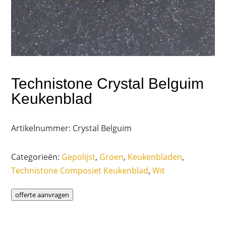
Technistone Crystal Belguim
Keukenblad
Artikelnummer:
Crystal Belguim
Categorieën:
Gepolijst
,
Groen
,
Keukenbladen
,
Technistone Composiet Keukenblad
,
Wit
offerte aanvragen