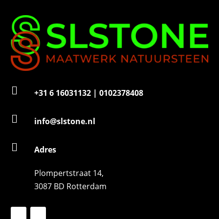
e
r

+31 6 16031132 | 0102378408

info@slstone.nl

Adres
Plompertstraat 14,
3087 BD Rotterdam