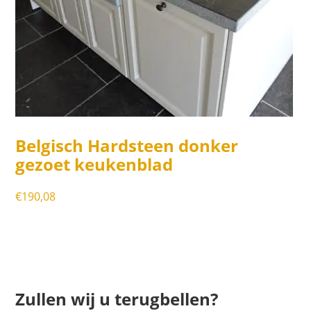
Belgisch Hardsteen donker
gezoet keukenblad
€
190,08
Zullen wij u terugbellen?