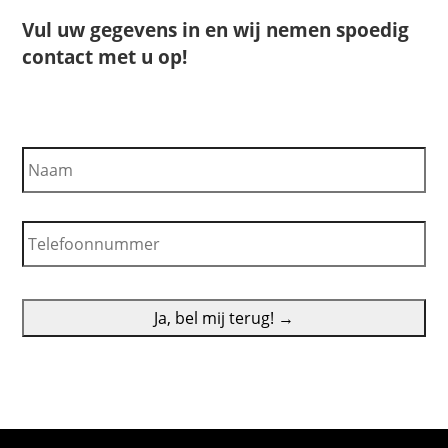
Vul uw gegevens in en wij nemen spoedig
contact met u op!
N
a
a
m
T
e
l
e
f
o
o
n
n
u
m
m