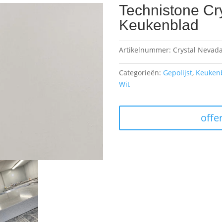
Technistone Cr
Keukenblad
Artikelnummer:
Crystal Nevad
Categorieën:
Gepolijst
,
Keuken
Wit
offe