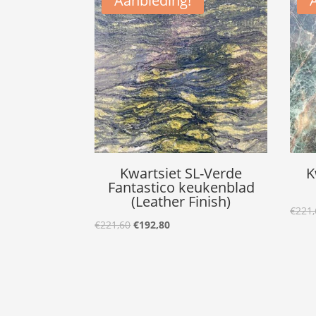
Aanbieding!
Kwartsiet SL-Verde
K
Fantastico keukenblad
(Leather Finish)
€
221,
Oorspronkelijke
Huidige
€
221,60
€
192,80
prijs
prijs
was:
is:
€221,60.
€192,80.