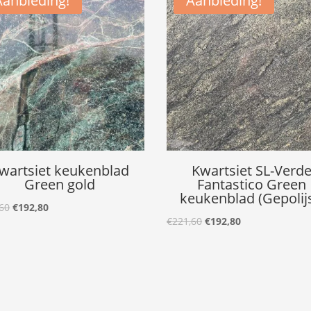
Aanbieding!
Aanbieding!
wartsiet keukenblad
Kwartsiet SL-Verd
Green gold
Fantastico Green
keukenblad (Gepolijs
Oorspronkelijke
Huidige
60
€
192,80
Oorspronkelijke
Huidige
€
221,60
€
192,80
prijs
prijs
prijs
prijs
was:
is:
was:
is:
€221,60.
€192,80.
€221,60.
€192,80.