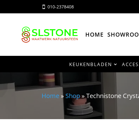
010-2378408

HOME
SHOWRO
KEUKENBLADEN
ACCES
Home
»
Shop
»
Technistone Crys