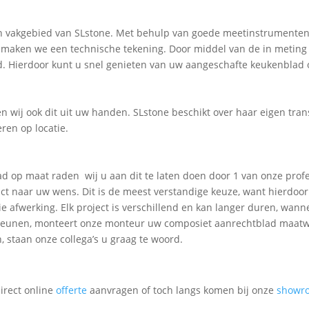
een vakgebied van SLstone. Met behulp van goede meetinstrumente
ig maken we een technische tekening. Door middel van de in meting
d. Hierdoor kunt u snel genieten van uw aangeschafte keukenblad
en wij ook dit uit uw handen. SLstone beschikt over haar eigen t
ren op locatie.
 op maat raden wij u aan dit te laten doen door 1 van onze prof
ct naar uw wens. Dit is de meest verstandige keuze, want hierdoor
 afwerking. Elk project is verschillend en kan langer duren, wann
nt leunen, monteert onze monteur uw composiet aanrechtblad maat
n, staan onze collega’s u graag te woord.
irect online
offerte
aanvragen of toch langs komen bij onze
showr