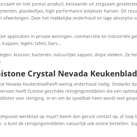
rzaam en niet poreus product, bestaande uit zorgzaam geselectee
menten, glasdeeltjes, high performance polyester harsen. Dit result
 en afwerkingen. Door het makkelijke onderhoud en lage absorptie 
oor applicaties in private woningen, commerciële en industriële g
rappen, tegels, tafels, bars,…
tegen: krassen, bacteriën, natuurlijke sappen, diepe vlekken. Ze he
e
istone Crystal Nevada Keukenbla
tal Nevada Keukenbladheeft weinig onderhoud nodig. Ondanks dat
iervoor heeft SLstone geschikte reinigingsmiddelen die een optima
iddelen voor reiniging. In en om de spoelbak heen wordt veel gesp
omposiet werkblad op maat? Neem dan gerust contact op, of loop bi
. U kunt de reinigingsmiddelen natuurlijk ook online bestellen. Su