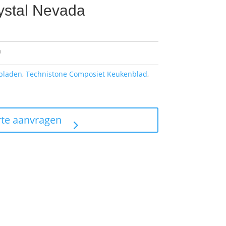
ystal Nevada
a
bladen
,
Technistone Composiet Keukenblad
,
rte aanvragen