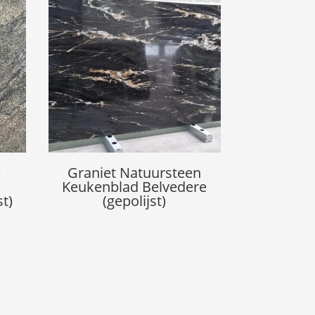
e
Graniet Natuursteen
Keukenblad Belvedere
t)
(gepolijst)