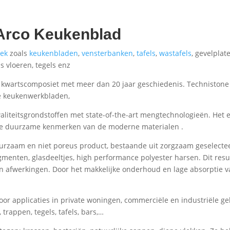
 Arco Keukenblad
ek
zoals
keukenbladen
,
vensterbanken
,
tafels
,
wastafels
, gevelpla
s vloeren, tegels enz
 kwartscomposiet met meer dan 20 jaar geschiedenis. Technistone
e keukenwerkbladen,
iteitsgrondstoffen met state-of-the-art mengtechnologieën. Het 
 de duurzame kenmerken van de moderne materialen .
rzaam en niet poreus product, bestaande uit zorgzaam geselectee
menten, glasdeeltjes, high performance polyester harsen. Dit result
 en afwerkingen. Door het makkelijke onderhoud en lage absorptie 
oor applicaties in private woningen, commerciële en industriële g
rappen, tegels, tafels, bars,…