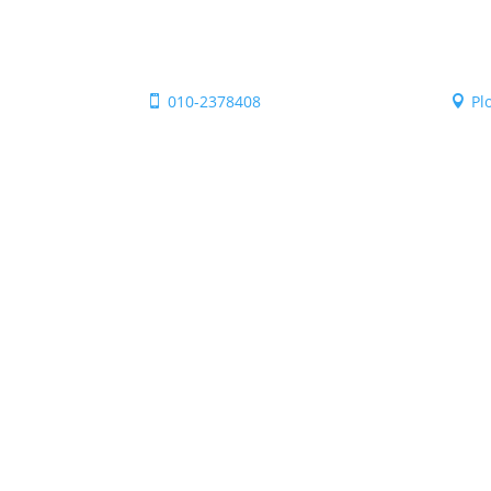
010-2378408
Pl

