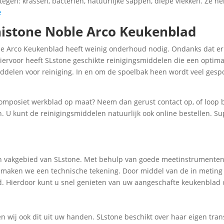
tegen: krassen, bacteriën, natuurlijke sappen, diepe vlekken. Ze he
e
istone Noble Arco Keukenblad
e Arco Keukenblad heeft weinig onderhoud nodig. Ondanks dat er
iervoor heeft SLstone geschikte reinigingsmiddelen die een optima
iddelen voor reiniging. In en om de spoelbak heen wordt veel gesp
omposiet werkblad op maat? Neem dan gerust contact op, of loop bi
. U kunt de reinigingsmiddelen natuurlijk ook online bestellen. Su
een vakgebied van SLstone. Met behulp van goede meetinstrumente
ig maken we een technische tekening. Door middel van de in meting
d. Hierdoor kunt u snel genieten van uw aangeschafte keukenblad
en wij ook dit uit uw handen. SLstone beschikt over haar eigen t