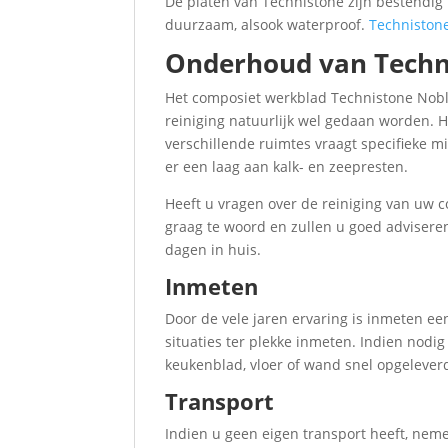
De platen van Technistone zijn bestendig 
duurzaam, alsook waterproof.
Techniston
Onderhoud van Techn
Het composiet werkblad Technistone Nobl
reiniging natuurlijk wel gedaan worden. H
verschillende ruimtes vraagt specifieke m
er een laag aan kalk- en zeepresten.
Heeft u vragen over de reiniging van uw c
graag te woord en zullen u goed adviseren
dagen in huis.
Inmeten
Door de vele jaren ervaring is inmeten 
situaties ter plekke inmeten. Indien nod
keukenblad, vloer of wand snel opgelever
Transport
Indien u geen eigen transport heeft, nem