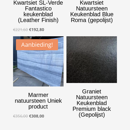
Kwartsiet SL-Verde
Kwartsiet
Fantastico
Natuursteen
keukenblad
Keukenblad Blue
(Leather Finish)
Roma (gepolijst)
Oorspronkelijke
Huidige
€
221,60
€
192,80
prijs
prijs
Aanbieding!
was:
is:
€221,60.
€192,80.
Graniet
Marmer
Natuursteen
natuursteen Uniek
Keukenblad
product
Premium black
(Gepolijst)
Oorspronkelijke
Huidige
€
356,00
€
308,00
prijs
prijs