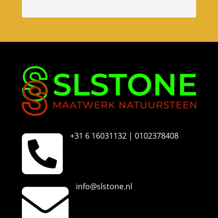
n
u
m
m
e
r

+31 6 16031132 | 0102378408

info@slstone.nl