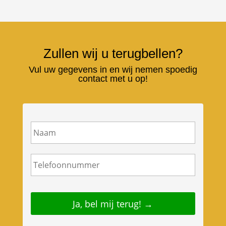
was:
is:
€356,00.
€308,00.
Zullen wij u terugbellen?
Vul uw gegevens in en wij nemen spoedig
contact met u op!
N
a
a
m
T
e
l
e
f
o
o
n