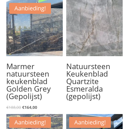
Aanbieding!
Marmer
Natuursteen
natuursteen
Keukenblad
keukenblad
Quartzite
Golden Grey
Esmeralda
(Gepolijst)
(gepolijst)
Oorspronkelijke
Huidige
€
188,00
€
164,00
prijs
prijs
Aanbieding!
Aanbieding!
was:
is: