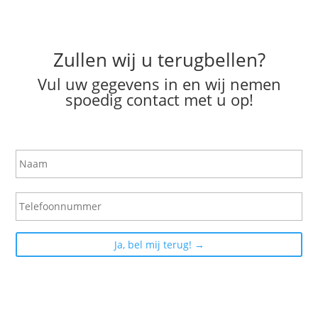
Zullen wij u terugbellen?
Vul uw gegevens in en wij nemen
spoedig contact met u op!
N
a
a
m
T
e
l
e
f
o
o
n
n
u
m