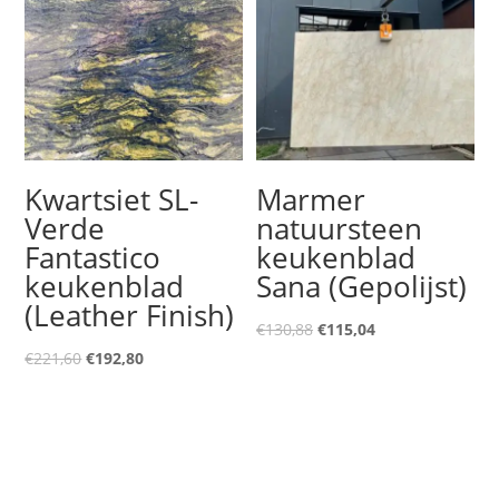
€188,00.
€164,00.
Kwartsiet SL-
Marmer
Verde
natuursteen
Fantastico
keukenblad
keukenblad
Sana (Gepolijst)
(Leather Finish)
Oorspronkelijke
Huidige
€
130,88
€
115,04
Oorspronkelijke
Huidige
prijs
prijs
€
221,60
€
192,80
prijs
prijs
was:
is:
was:
is:
€130,88.
€115,04.
€221,60.
€192,80.