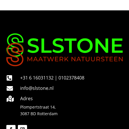
m
e
r
+31 6 16031132 | 0102378408

info@slstone.nl

Adres

Plompertstraat 14,
3087 BD Rotterdam