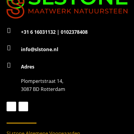

+31 6 16031132 | 0102378408

info@slstone.nl

Adres
Plompertstraat 14,
3087 BD Rotterdam
SLstone Algemene Voorwaarden