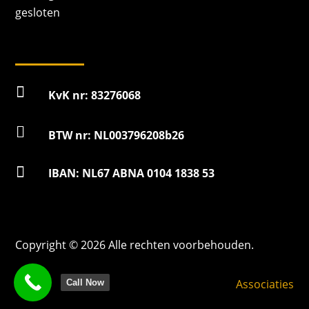
gesloten

KvK nr: 83276068

BTW nr: NL003796208b26

IBAN: NL67 ABNA 0104 1838 53
Copyright © 2026 Alle rechten voorbehouden.
Associaties
Call Now