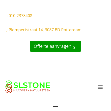
010-2378408

Plompertstraat 14, 3087 BD Rotterdam

Offerte aanvragen