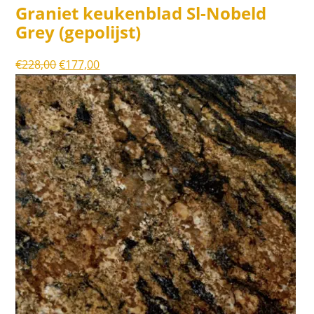
Graniet keukenblad Sl-Nobeld
Grey (gepolijst)
Oorspronkelijke
Huidige
€
228,00
€
177,00
prijs
prijs
was:
is:
€228,00.
€177,00.