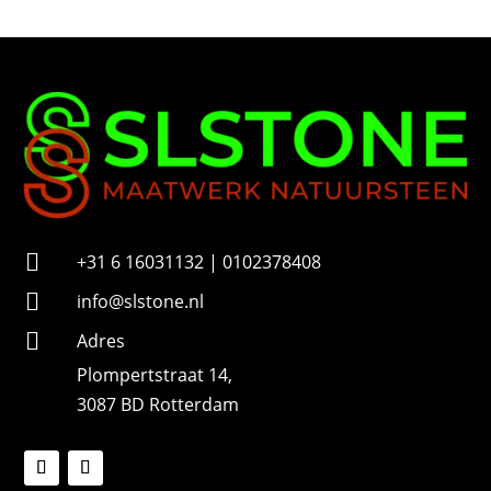
u
m
m
e
r

+31 6 16031132 | 0102378408

info@slstone.nl

Adres
Plompertstraat 14,
3087 BD Rotterdam