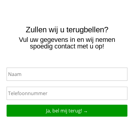
€151,40.
€132,32.
Zullen wij u terugbellen?
Vul uw gegevens in en wij nemen
spoedig contact met u op!
N
a
a
m
T
e
l
e
f
o
o
n
n