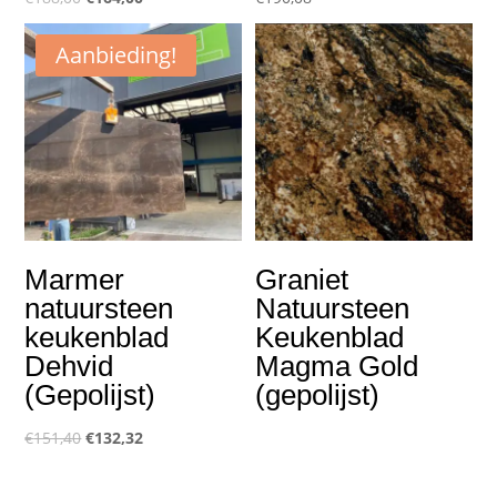
prijs
prijs
Aanbieding!
was:
is:
€188,00.
€164,00.
Marmer
Graniet
natuursteen
Natuursteen
keukenblad
Keukenblad
Dehvid
Magma Gold
(Gepolijst)
(gepolijst)
Oorspronkelijke
Huidige
€
151,40
€
132,32
prijs
prijs
was:
is: