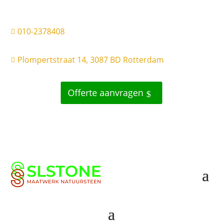
010-2378408

Plompertstraat 14, 3087 BD Rotterdam

Offerte aanvragen