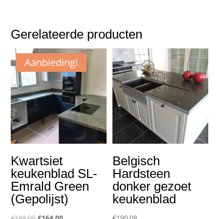
Gerelateerde producten
Aanbieding!
Kwartsiet
Belgisch
keukenblad SL-
Hardsteen
Emrald Green
donker gezoet
(Gepolijst)
keukenblad
Oorspronkelijke
Huidige
€
188,00
€
164,00
€
190,08