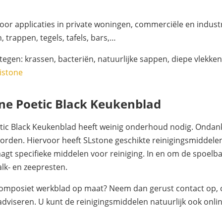
oor applicaties in private woningen, commerciële en indust
rappen, tegels, tafels, bars,…
tegen: krassen, bacteriën, natuurlijke sappen, diepe vlekken
istone
e Poetic Black Keukenblad
ic Black Keukenblad heeft weinig onderhoud nodig. Ondank
worden. Hiervoor heeft SLstone geschikte reinigingsmiddele
raagt specifieke middelen voor reiniging. In en om de spoel
alk- en zeepresten.
composiet werkblad op maat? Neem dan gerust contact op, of
adviseren. U kunt de reinigingsmiddelen natuurlijk ook onlin