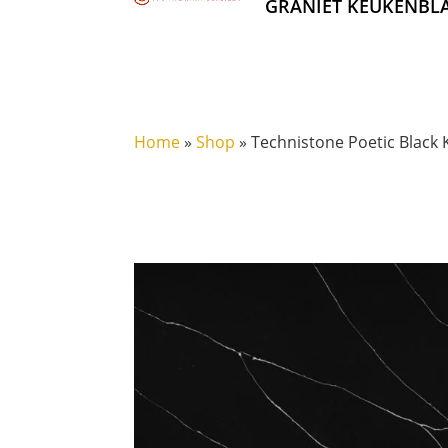
GRANIET KEUKENBL
Home
»
Shop
»
Technistone Poetic Black