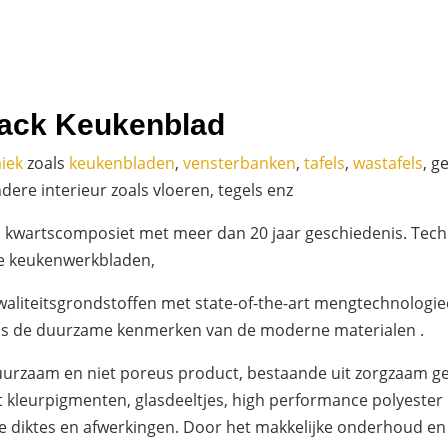
lack Keukenblad
iek
zoals
keukenbladen
,
vensterbanken
,
tafels
,
wastafels
, g
ere interieur zoals vloeren, tegels enz
n kwartscomposiet met meer dan 20 jaar geschiedenis. Tech
e keukenwerkbladen,
liteitsgrondstoffen met state-of-the-art mengtechnologie
als de duurzame kenmerken van de moderne materialen .
urzaam en niet poreus product, bestaande uit zorgzaam ge
t kleurpigmenten, glasdeeltjes, high performance polyester h
nde diktes en afwerkingen. Door het makkelijke onderhoud en