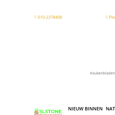
010-2378408
Pl


Keukenbladen
NIEUW BINNEN
NAT