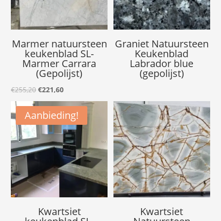
Marmer natuursteen
Graniet Natuursteen
keukenblad SL-
Keukenblad
Marmer Carrara
Labrador blue
(Gepolijst)
(gepolijst)
Oorspronkelijke
Huidige
€
255,20
€
221,60
prijs
prijs
Aanbieding!
was:
is:
€255,20.
€221,60.
Kwartsiet
Kwartsiet