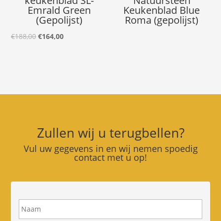
keukenblad SL-
Natuursteen
Emrald Green
Keukenblad Blue
(Gepolijst)
Roma (gepolijst)
Oorspronkelijke
Huidige
€
188,00
€
164,00
prijs
prijs
was:
is:
€188,00.
€164,00.
Zullen wij u terugbellen?
Vul uw gegevens in en wij nemen spoedig
contact met u op!
N
a
a