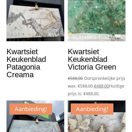
Kwartsiet
Kwartsiet
Keukenblad
Keukenblad
Patagonia
Victoria Green
Creama
€
588,00
Oorspronkelijke prijs
was: €588,00.
€
488,00
Huidige
prijs is: €488,00.
Aanbieding!
Aanbieding!