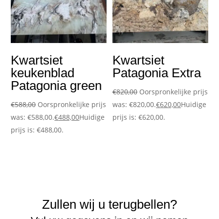
Kwartsiet
Kwartsiet
keukenblad
Patagonia Extra
Patagonia green
€
820,00
Oorspronkelijke prijs
€
588,00
Oorspronkelijke prijs
was: €820,00.
€
620,00
Huidige
was: €588,00.
€
488,00
Huidige
prijs is: €620,00.
prijs is: €488,00.
Zullen wij u terugbellen?