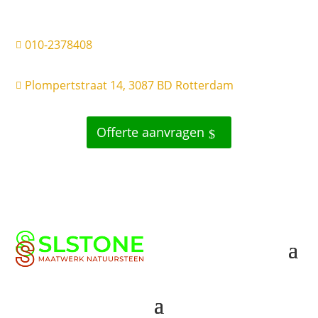
010-2378408

Plompertstraat 14, 3087 BD Rotterdam

Offerte aanvragen