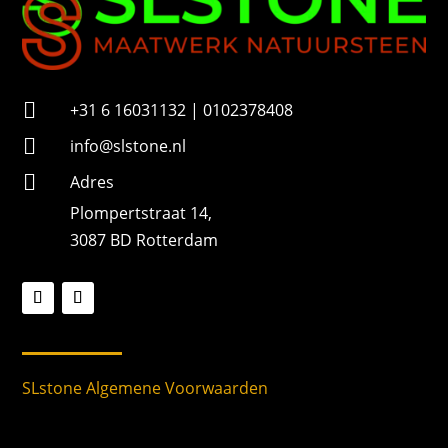

+31 6 16031132 | 0102378408

info@slstone.nl

Adres
Plompertstraat 14,
3087 BD Rotterdam
SLstone Algemene Voorwaarden