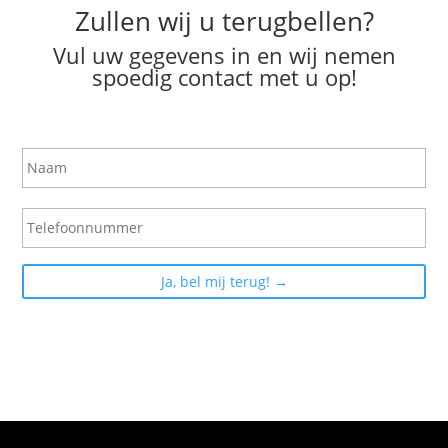
Zullen wij u terugbellen?
Vul uw gegevens in en wij nemen
spoedig contact met u op!
N
a
a
m
T
e
l
e
f
o
o
n
n
u
m
m
e
r