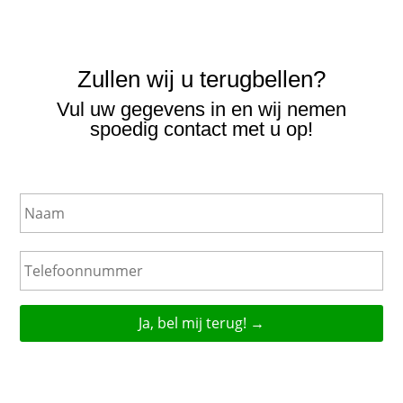
Zullen wij u terugbellen?
Vul uw gegevens in en wij nemen
spoedig contact met u op!
N
a
a
m
T
e
l
e
f
o
o
n
n