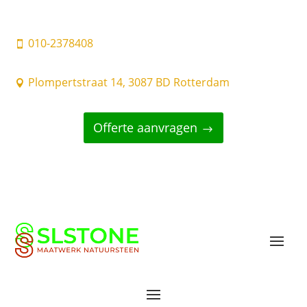
010-2378408

Plompertstraat 14, 3087 BD Rotterdam

Offerte aanvragen