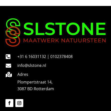
u
m
m
e
r
+31 6 16031132 | 0102378408

info@slstone.nl

Adres

Plompertstraat 14,
3087 BD Rotterdam