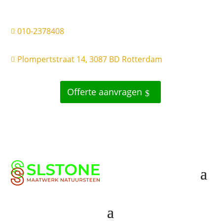
010-2378408

Plompertstraat 14, 3087 BD Rotterdam

Offerte aanvragen