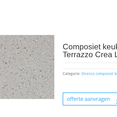
Composiet keu
Terrazzo Crea 
Categorie:
Diresco composiet 
offerte aanvragen