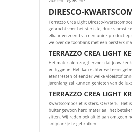
vloeren, tegels enz.
DIRESCO-KWARTSCOM
Terrazzo Crea Light Diresco-kwartscompos
gebracht voor het sterkste, duurzaamste
elkaar verzoend via een uniek productiep
we over de toonbank met een oersterk mat
TERRAZZO CREA LIGHT K
Het materialen zorgt ervoor dat jouw keu
en hygiëne. Het kan echter wel eens gebeu
etensresten of eender welke vloeistof onno
jarenlang zal kunnen genieten van de luxe
TERRAZZO CREA LIGHT KR
Kwartscomposiet is sterk. Oersterk. Het i
buitengewoon hard materiaal, het beteken
zitten. Wij raden ook altijd aan om geen 
snijplankje te gebruiken.