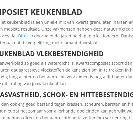
POSIET KEUKENBLAD
iet keukenblad is een unieke mix van kwarts granulaten, harsen en
 en mooiste resultaat. Onze vakmensen hebben deze natuuringredi
roces dat
Diresco
doorheen de jaren heeft geperfectioneerd. Dank
eriaal dat de vergelijking met diamant doorstaat.
EUKENBLAD VLEKBESTENDIGHEID
kenwerkblad zo goed als waterdicht is. Kwartscomposiet scoort dan
ren dat agressieve vloeistoffen de kans zien om in te trekken in 
dig lang achter op het aanrecht, voorkomen is nog altijd beter dan 
 uitstraling van jouw keukenblad.
ASVASTHEID, SCHOK- EN HITTEBESTENDI
s dan ook erg goed bestand tegen krassen, scheuren, barsten en hi
t niet dat het zomaar voor allerhande doeleinden kan gebruikt wor
hete pannen direct op het aanrechtblad te zetten (om verkleuring t