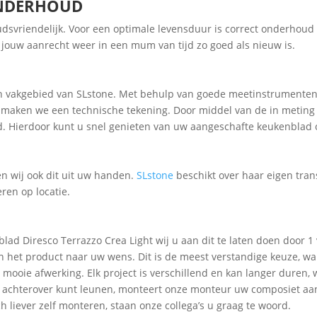
ONDERHOUD
svriendelijk. Voor een optimale levensduur is correct onderhoud
t jouw aanrecht weer in een mum van tijd zo goed als nieuw is.
een vakgebied van SLstone. Met behulp van goede meetinstrumente
ig maken we een technische tekening. Door middel van de in meting
d. Hierdoor kunt u snel genieten van uw aangeschafte keukenblad
en wij ook dit uit uw handen.
SLstone
beschikt over haar eigen tr
ren op locatie.
ad Diresco Terrazzo Crea Light wij u aan dit te laten doen door 1
n het product naar uw wens. Dit is de meest verstandige keuze, wa
mooie afwerking. Elk project is verschillend en kan langer duren, 
ig achterover kunt leunen, monteert onze monteur uw composiet a
ch liever zelf monteren, staan onze collega’s u graag te woord.