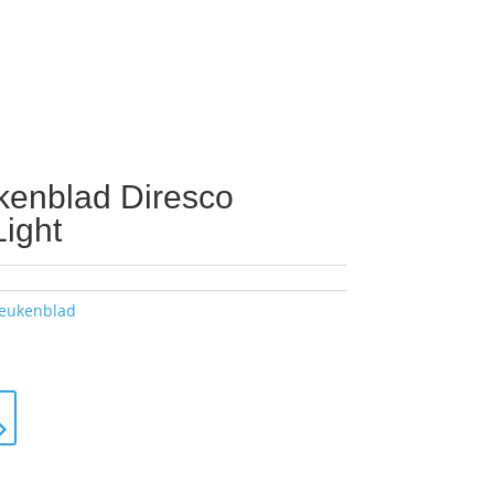
kenblad Diresco
Light
keukenblad