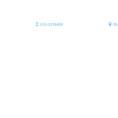
010-2378408
Pl

