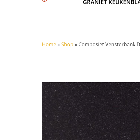
GRANIET KEUKENBL
Home
»
Shop
»
Composiet Vensterbank Di