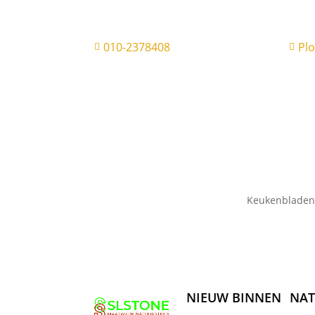
010-2378408
Pl


Keukenbladen
NIEUW BINNEN
NAT