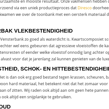
duurzaamste en mooiste resultaat. Onze vakmensen hebben 
erzoend via een uniek productieproces dat
Diresco
doorheen
kwamen we over de toonbank met een oersterk materiaal da
ERBAK VLEKBESTENDIGHEID
 Vensterbank zo goed als waterdicht is. Kwartscomposiet s
echter wel eens gebeuren dat agressieve vloeistoffen de kan
tensresten of eender welke vloeistof onnodig lang achter 
er alvast voor dat je jarenlang zal kunnen genieten van de lu
THEID, SCHOK- EN HITTEBESTENDIGHEI
et is dan ook erg goed bestand tegen krassen, scheuren, bar
on hard materiaal, het betekent niet dat het zomaar voor 
aan of zitten. Wij raden ook altijd aan om geen hete pannen
ok altijd een snijplankje te gebruiken.
HOUD