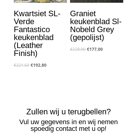
Kwartsiet SL-
Graniet
Verde
keukenblad Sl-
Fantastico
Nobeld Grey
keukenblad
(gepolijst)
(Leather
Oorspronkelijke
Huidige
€
228,00
€
177,00
Finish)
prijs
prijs
Oorspronkelijke
Huidige
was:
is:
€
221,60
€
192,80
prijs
prijs
€228,00.
€177,00.
was:
is:
€221,60.
€192,80.
Zullen wij u terugbellen?
Vul uw gegevens in en wij nemen
spoedig contact met u op!