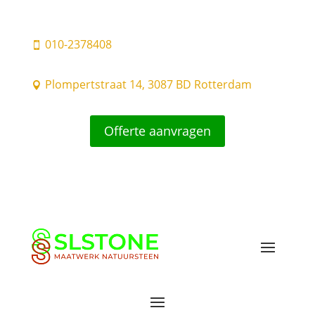
010-2378408

Plompertstraat 14, 3087 BD Rotterdam

Offerte aanvragen