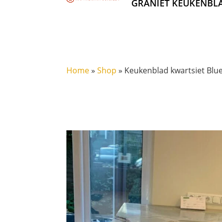
GRANIET KEUKENBL
Home
»
Shop
»
Keukenblad kwartsiet Blue