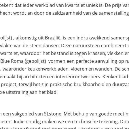
ekent dat ieder werkblad van kwartsiet uniek is. De prijs v
hecht wordt en door de zeldzaamheid van de samenstelling
ijst) , afkomstig uit Brazilië, is een indrukwekkend samens
pervlakte van de steen dansen. Deze natuursteen combineert
artsiet, waardoor het bestand is tegen krassen, vlekken e
Blue Roma (gepolijst) vormen een perfecte aanvulling op nat
n, waaronder keukenwerkbladen, vloeren en wanden. De sch
emaakt bij architecten en interieurontwerpers. Keukenblad 
k project, terwijl het zijn praktische bruikbaarheid en duur
xe uitstraling aan het blad.
ten een vakgebied van SLstone. Met behulp van goede meet
nmeten. Indien nodig maken we een technische tekening. Doo