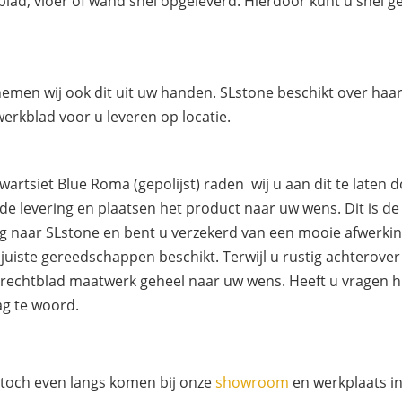
lad, vloer of wand snel opgeleverd. Hierdoor kunt u snel 
 nemen wij ook dit uit uw handen. SLstone beschikt over h
erkblad voor u leveren op locatie.
rtsiet Blue Roma (gepolijst) raden wij u aan dit te laten d
e levering en plaatsen het product naar uw wens. Dit is d
g naar SLstone en bent u verzekerd van een mooie afwerking.
 juiste gereedschappen beschikt. Terwijl u rustig achterove
chtblad maatwerk geheel naar uw wens. Heeft u vragen hiero
ag te woord.
 toch even langs komen bij onze
showroom
en werkplaats i