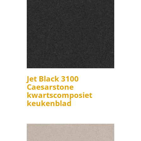
Jet Black 3100
Caesarstone
kwartscomposiet
keukenblad