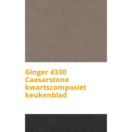
Ginger 4330
Caesarstone
kwartscomposiet
keukenblad