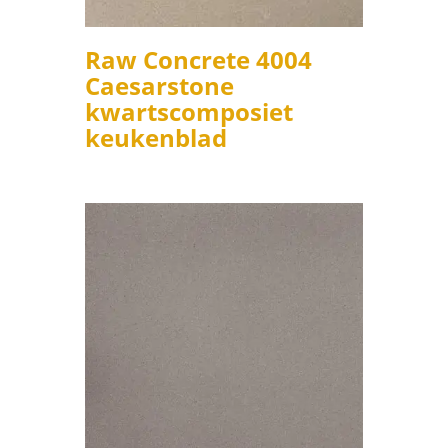
Raw Concrete 4004
Caesarstone
kwartscomposiet
keukenblad