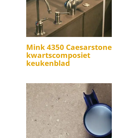
Mink 4350 Caesarstone
kwartscomposiet
keukenblad