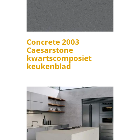
Concrete 2003
Caesarstone
kwartscomposiet
keukenblad