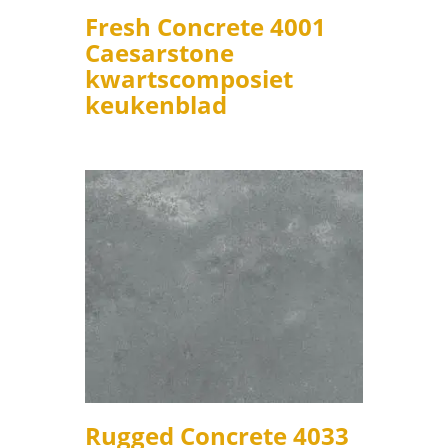
Fresh Concrete 4001
Caesarstone
kwartscomposiet
keukenblad
Rugged Concrete 4033