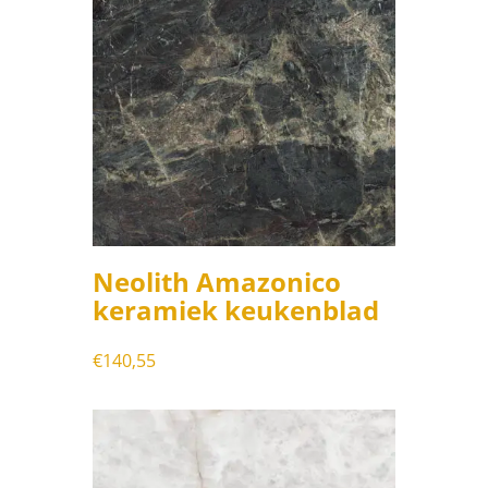
Neolith Amazonico
keramiek keukenblad
€
140,55