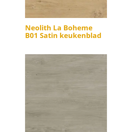
Neolith La Boheme
B01 Satin keukenblad