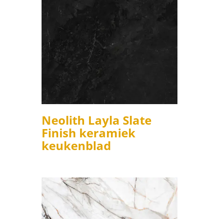
Neolith Layla Slate
Finish keramiek
keukenblad