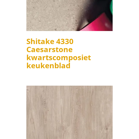
Shitake 4330
Caesarstone
kwartscomposiet
keukenblad