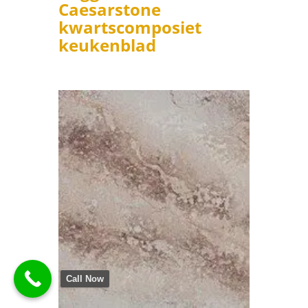
Caesarstone
kwartscomposiet
keukenblad
Call Now