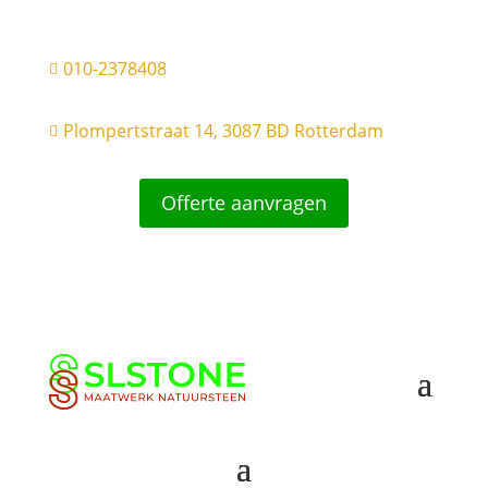
010-2378408

Plompertstraat 14, 3087 BD Rotterdam

Offerte aanvragen