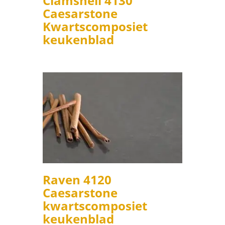
Clamshell 4130
Caesarstone
Kwartscomposiet
keukenblad
Raven 4120
Caesarstone
kwartscomposiet
keukenblad