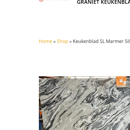
GRANIET KEUKENBL
Home
»
Shop
»
Keukenblad SL Marmer Si