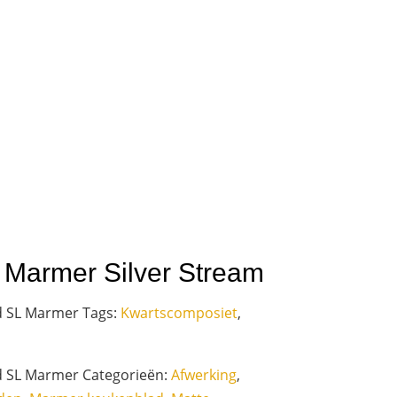
 Marmer Silver Stream
d SL Marmer
Tags:
Kwartscomposiet
,
d SL Marmer
Categorieën:
Afwerking
,