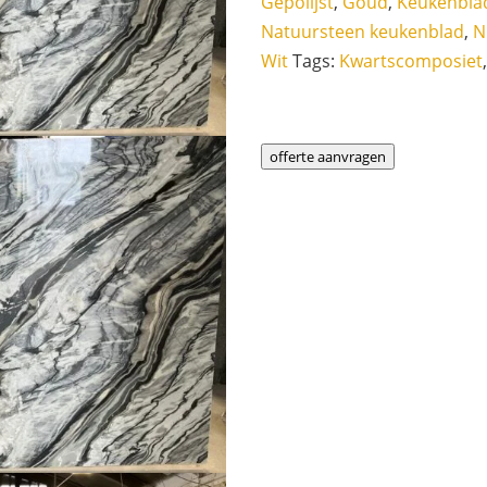
Gepolijst
,
Goud
,
Keukenbla
Natuursteen keukenblad
,
N
Wit
Tags:
Kwartscomposiet
offerte aanvragen