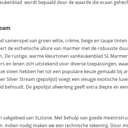
et keukenblad wordt bepaald door de waarde die eraan gehe
ream
end samenspel van groen witte, crème, beige en taupe tinten 
ert de esthetische allure van marmer met de robuuste duu
en. De rustige, warme kleurtonen vanKeukenblad SL Marmer 
ieurs en lenen zich uitstekend voor diverse toepassingen, w
ze steen hebben het tot een populaire keuze gemaakt bij ar
ilver Stream (gepolijst) voegt een vleugje exotische luxe to
behoudt. De gepolijst afwerking geeft extra diepte en een 
een vakgebied van SLstone. Met behulp van goede meetinst
en. Indien nodig maken we een technische tekening. Door mi