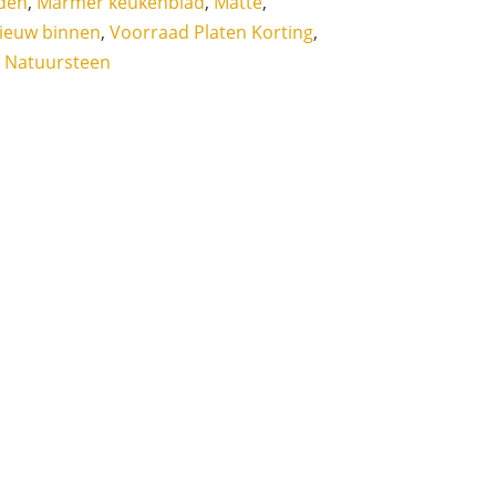
den
,
Marmer keukenblad
,
Matte
,
ieuw binnen
,
Voorraad Platen Korting
,
,
Natuursteen