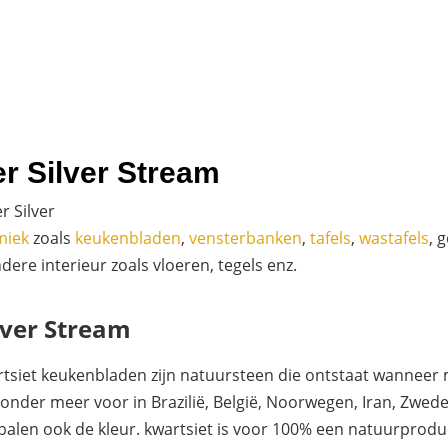
r Silver Stream
 Silver
miek
zoals
keukenbladen
,
vensterbanken
,
tafels
,
wastafels
, 
re interieur zoals vloeren, tegels enz.
lver Stream
artsiet keukenbladen zijn natuursteen die ontstaat wanneer
nder meer voor in Brazilië, België, Noorwegen, Iran, Zweden
palen ook de kleur. kwartsiet is voor 100% een natuurproduc