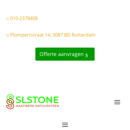
010-2378408

Plompertstraat 14, 3087 BD Rotterdam

Offerte aanvragen