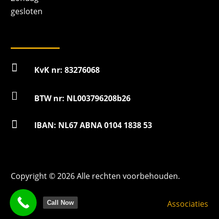
gesloten

KvK nr: 83276068

BTW nr: NL003796208b26

IBAN: NL67 ABNA 0104 1838 53
Copyright © 2026 Alle rechten voorbehouden.
Associaties
Call Now