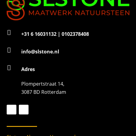

+31 6 16031132 | 0102378408

info@slstone.nl

Adres
Plompertstraat 14,
3087 BD Rotterdam