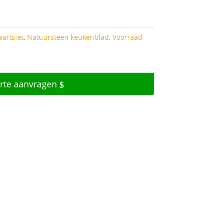
artsiet
,
Natuursteen keukenblad
,
Voorraad
erte aanvragen