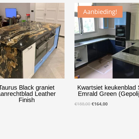
Aanbieding!
Taurus Black graniet
Kwartsiet keukenblad 
aanrechtblad Leather
Emrald Green (Gepolij
Finish
Oorspronkelijke
Huidige
€
188,00
€
164,00
prijs
prijs
was:
is:
€188,00.
€164,00.