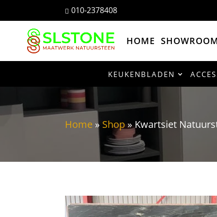
010-2378408

HOME
SHOWROO
KEUKENBLADEN
ACCES
Home
»
Shop
»
Kwartsiet Natuur