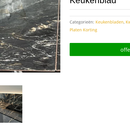
Keukenblad
Categorieën:
Keukenbladen
,
Kw
Platen Korting
off