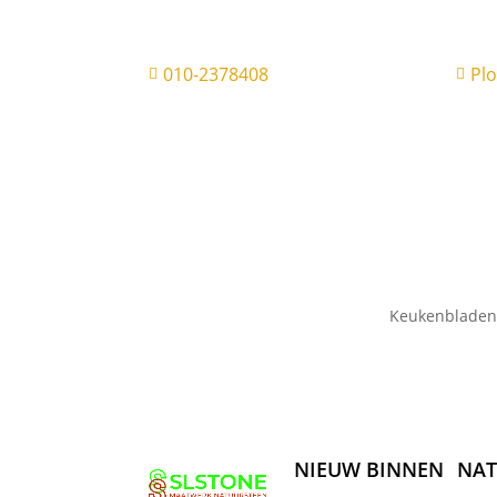
010-2378408
Pl


Keukenbladen
NIEUW BINNEN
NAT