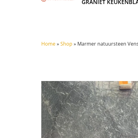
GRANIET KEUKENBL
Home
»
Shop
»
Marmer natuursteen Venst