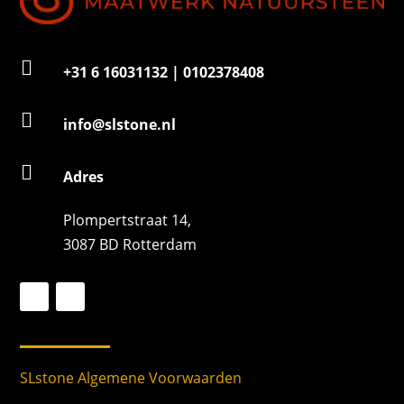

+31 6 16031132 | 0102378408

info@slstone.nl

Adres
Plompertstraat 14,
3087 BD Rotterdam
SLstone Algemene Voorwaarden