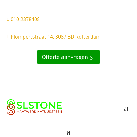
010-2378408

Plompertstraat 14, 3087 BD Rotterdam

Offerte aanvragen