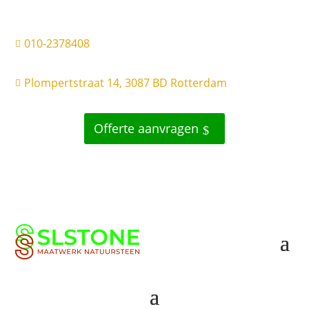
010-2378408

Plompertstraat 14, 3087 BD Rotterdam

Offerte aanvragen