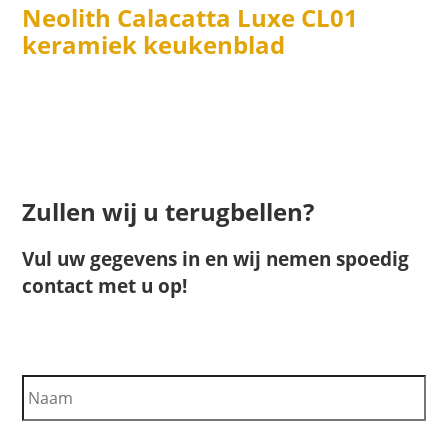
Neolith Calacatta Luxe CL01
keramiek keukenblad
Zullen wij u terugbellen?
Vul uw gegevens in en wij nemen spoedig
contact met u op!
N
a
a
m
T