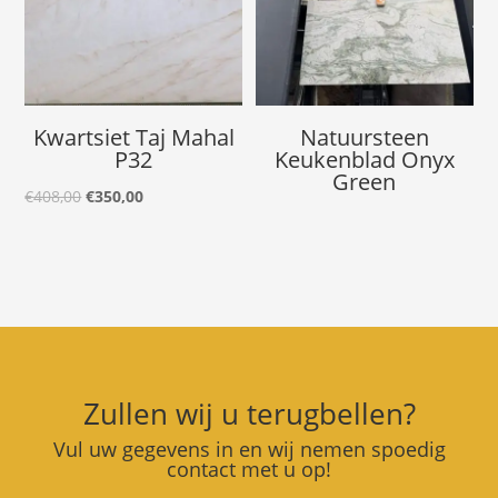
Kwartsiet Taj Mahal
Natuursteen
P32
Keukenblad Onyx
Green
Oorspronkelijke
Huidige
€
408,00
€
350,00
prijs
prijs
was:
is:
€408,00.
€350,00.
Zullen wij u terugbellen?
Vul uw gegevens in en wij nemen spoedig
contact met u op!