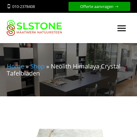
010-2378408
Offerte aanvragen

Home
»
Shop
»
Neolith Himalaya Crystal
Tafelbladen