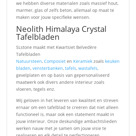
we hebben diverse materialen zoals massief hout,
marmer, glas of zelfs beton, allemaal op maat te
maken voor jouw specifieke wensen.
Neolith Himalaya Crystal
Tafelbladen
SLstone maakt met Kwartsiet Belvedère
Tafelbladen
Natuursteen
,
Composiet
en
Keramiek
zoals
keuken
bladen
,
vensterbanken
,
tafels
,
wastafels
,
gevelplaten en op basis van gepersonaliseerd
maatwerk ook divers andere interieur zoals
vloeren, tegels enz.
Wij geloven in het leveren van kwaliteit en streven
ernaar om een tafelblad te creëren dat niet alleen
functioneel is, maar ook een statement maakt in
jouw interieur. Onze deskundige ambachtslieden
werken nauw met je samen om jouw visie te
realiseren en elk detail te perfectioneren.