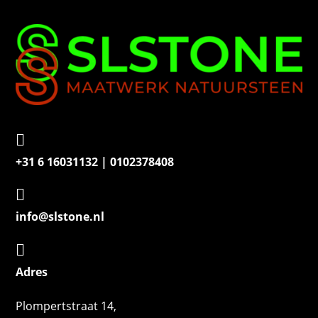
e
r

+31 6 16031132 | 0102378408

info@slstone.nl

Adres
Plompertstraat 14,