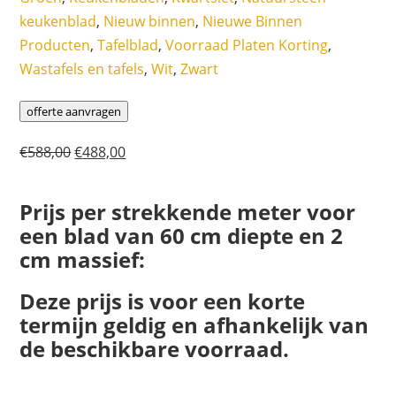
keukenblad
,
Nieuw binnen
,
Nieuwe Binnen
Producten
,
Tafelblad
,
Voorraad Platen Korting
,
Wastafels en tafels
,
Wit
,
Zwart
offerte aanvragen
Oorspronkelijke
Huidige
€
588,00
€
488,00
prijs
prijs
was:
is:
Prijs per strekkende meter voor
€588,00.
€488,00.
een blad van 60 cm diepte en 2
cm massief:
Deze prijs is voor een korte
termijn geldig en afhankelijk van
de beschikbare voorraad.