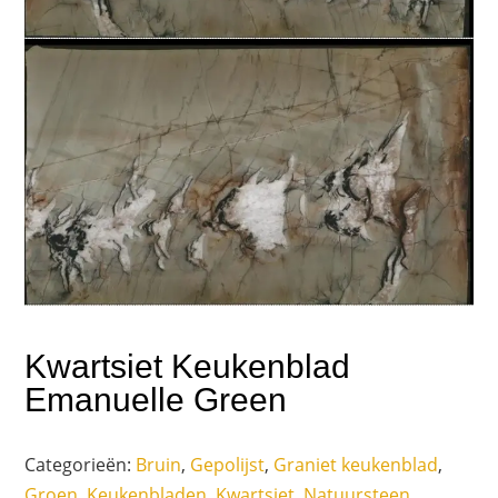
Kwartsiet Keukenblad
Emanuelle Green
Categorieën:
Bruin
,
Gepolijst
,
Graniet keukenblad
,
Groen
,
Keukenbladen
,
Kwartsiet
,
Natuursteen