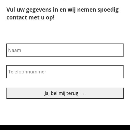
Vul uw gegevens in en wij nemen spoedig
contact met u op!
N
a
a
m
T
e
l
e
f
o
o
n
n
u
m
m