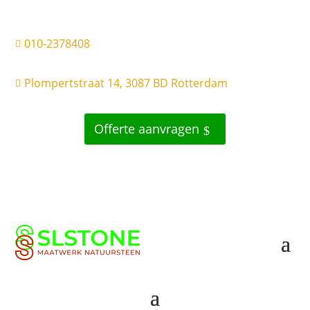
010-2378408

Plompertstraat 14, 3087 BD Rotterdam

Offerte aanvragen