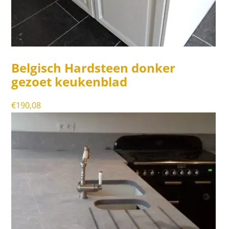
Belgisch Hardsteen donker
gezoet keukenblad
€
190,08