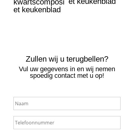
et keukenblad
kwartscomposi
et keukenblad
Zullen wij u terugbellen?
Vul uw gegevens in en wij nemen
spoedig contact met u op!
N
a
a
m
T
e
l
e