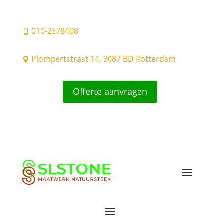
010-2378408

Plompertstraat 14, 3087 BD Rotterdam

Offerte aanvragen