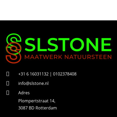
o
n
n
u
m
m
e
r

+31 6 16031132 | 0102378408

info@slstone.nl

Adres
Plompertstraat 14,
3087 BD Rotterdam