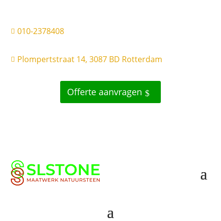
010-2378408

Plompertstraat 14, 3087 BD Rotterdam

Offerte aanvragen