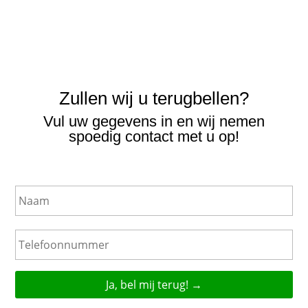
Zullen wij u terugbellen?
Vul uw gegevens in en wij nemen
spoedig contact met u op!
N
a
a
m
T
e
l
e
f
o