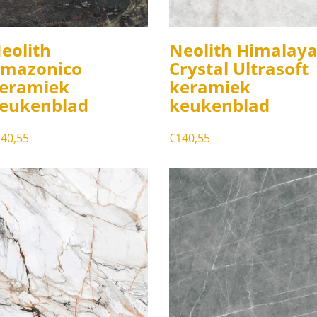
eolith
Neolith Himalay
mazonico
Crystal Ultrasoft
eramiek
keramiek
eukenblad
keukenblad
40,55
€
140,55