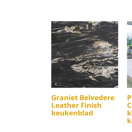
Graniet Belvedere
P
Leather Finish
C
keukenblad
k
k