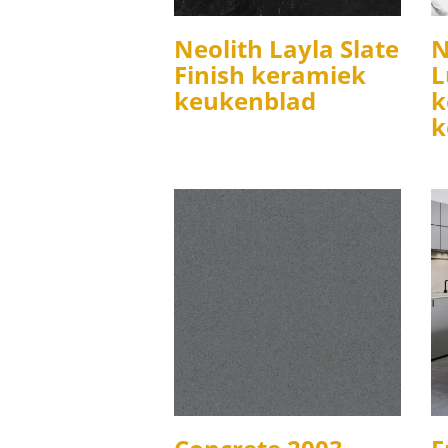
Neolith Layla Slate
N
Finish keramiek
L
keukenblad
k
k