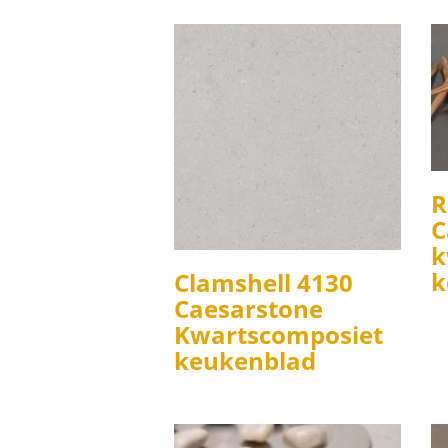
R
C
k
k
Clamshell 4130
Caesarstone
Kwartscomposiet
keukenblad