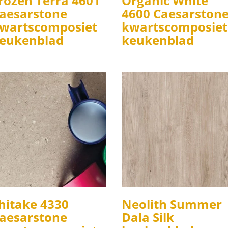
rozen Terra 4601
Organic White
aesarstone
4600 Caesarston
wartscomposiet
kwartscomposiet
eukenblad
keukenblad
hitake 4330
Neolith Summer
aesarstone
Dala Silk