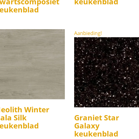
wartscomposiet
keukenblad
eukenblad
Aanbieding!
eolith Winter
ala Silk
Graniet Star
eukenblad
Galaxy
keukenblad