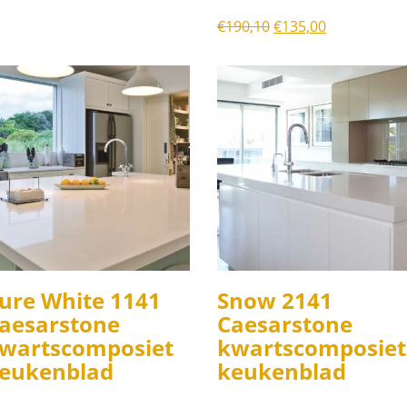
Oorspronkelijke
Huidige
€
190,10
€
135,00
prijs
prijs
was:
is:
€190,10.
€135,00.
ure White 1141
Snow 2141
aesarstone
Caesarstone
wartscomposiet
kwartscomposiet
eukenblad
keukenblad