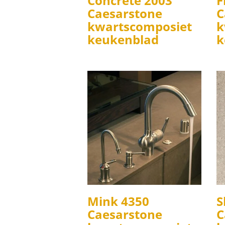
Concrete 2003
F
Caesarstone
C
kwartscomposiet
k
keukenblad
k
Mink 4350
S
Caesarstone
C