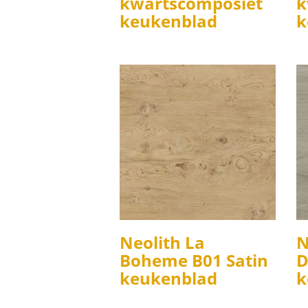
kwartscomposiet
k
keukenblad
k
Neolith La
N
Boheme B01 Satin
D
keukenblad
k