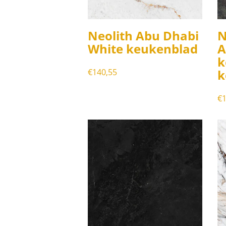
Neolith Abu Dhabi
N
White keukenblad
A
k
€
140,55
k
€
1