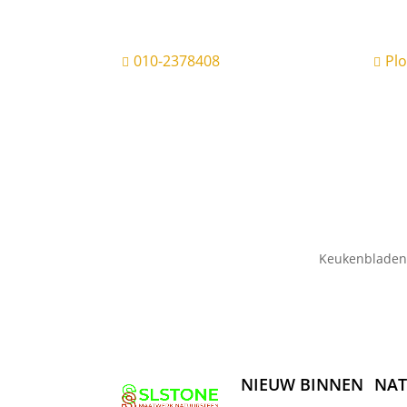
010-2378408
Pl


Keukenbladen
NIEUW BINNEN
NAT