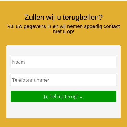
Zullen wij u terugbellen?
Vul uw gegevens in en wij nemen spoedig contact
met u op!
N
a
a
m
T
e
l
e
f
o
o
n
n
u