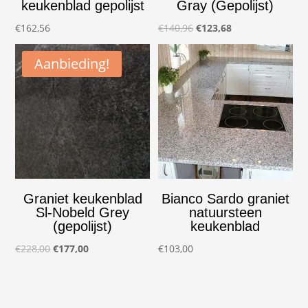
keukenblad gepolijst
Gray (Gepolijst)
Oorspronkelijke
Huidige
€
162,56
€
140,96
€
123,68
prijs
prijs
Aanbieding!
was:
is:
€140,96.
€123,68.
Graniet keukenblad
Bianco Sardo graniet
Sl-Nobeld Grey
natuursteen
(gepolijst)
keukenblad
Oorspronkelijke
Huidige
€
228,00
€
177,00
€
103,00
prijs
prijs
was:
is:
€228,00.
€177,00.