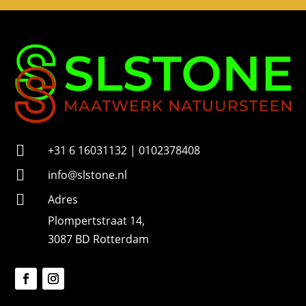
m
m
e
r

+31 6 16031132 | 0102378408

info@slstone.nl

Adres
Plompertstraat 14,
3087 BD Rotterdam