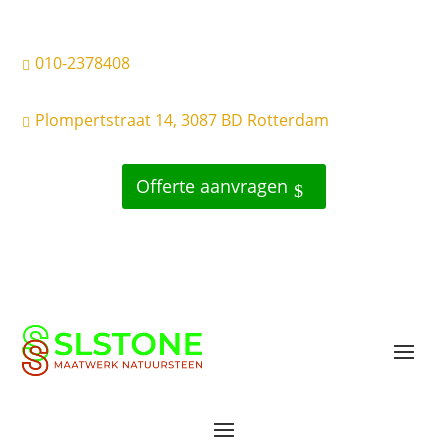
010-2378408

Plompertstraat 14, 3087 BD Rotterdam

Offerte aanvragen