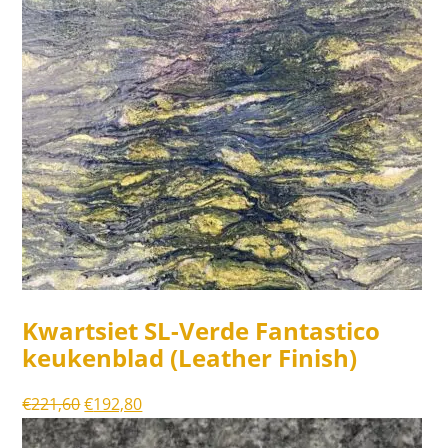
Kwartsiet SL-Verde Fantastico
keukenblad (Leather Finish)
Oorspronkelijke
Huidige
€
221,60
€
192,80
prijs
prijs