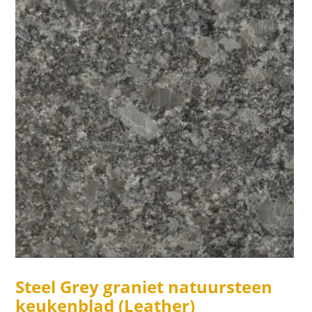
was:
is:
€221,60.
€192,80.
Steel Grey graniet natuursteen
keukenblad (Leather)