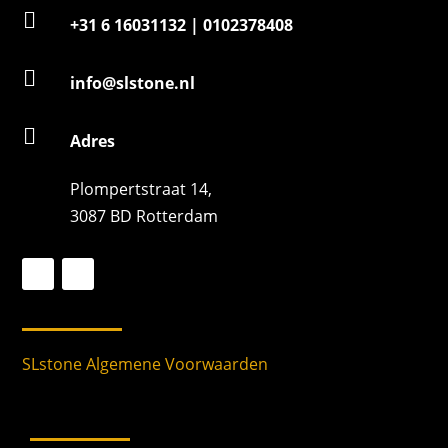

+31 6 16031132 | 0102378408

info@slstone.nl

Adres
Plompertstraat 14,
3087 BD Rotterdam
SLstone Algemene Voorwaarden