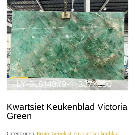
Kwartsiet Keukenblad Victoria
Green
Categorieën:
Bruin
,
Gepolijst
,
Graniet keukenblad
,