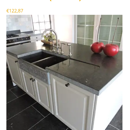
€
122,87