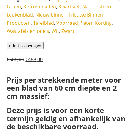
Groen
,
Keukenbladen
,
Kwartsiet
,
Natuursteen
keukenblad
,
Nieuw binnen
,
Nieuwe Binnen
Producten
,
Tafelblad
,
Voorraad Platen Korting
,
Wastafels en tafels
,
Wit
,
Zwart
offerte aanvragen
Oorspronkelijke
Huidige
€
588,00
€
488,00
prijs
prijs
was:
is:
Prijs per strekkende meter voor
€588,00.
€488,00.
een blad van 60 cm diepte en 2
cm massief:
Deze prijs is voor een korte
termijn geldig en afhankelijk van
de beschikbare voorraad.